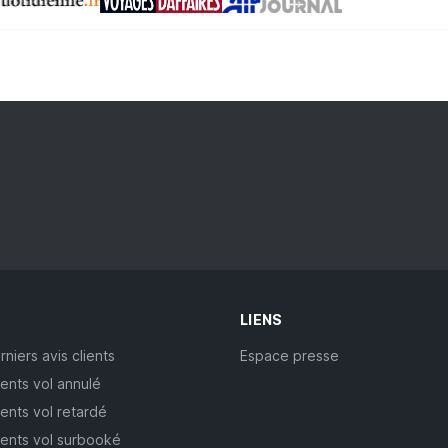
LIENS
rniers avis clients
Espace presse
ients vol annulé
ients vol retardé
lients vol surbooké