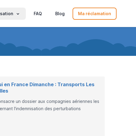
sation
FAQ
Blog
Ma réclamation
ui en France Dimanche : Transports Les
lles
consacre un dossier aux compagnies aériennes les
rnant l'indemnisation des perturbations