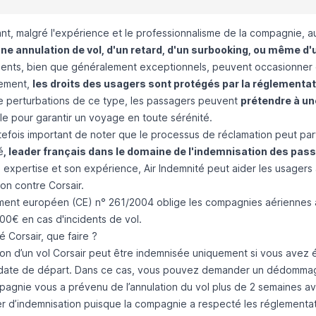
, malgré l'expérience et le professionnalisme de la compagnie, auc
une annulation de vol, d'un retard, d'un surbooking, ou même 
dents, bien que généralement exceptionnels, peuvent occasionner
ement,
les droits des usagers sont protégés par la réglementa
e perturbations de ce type, les passagers peuvent
prétendre à un
le pour garantir un voyage en toute sérénité.
utefois important de noter que le processus de réclamation peut parf
é
, leader français dans le domaine de l'indemnisation des pas
 expertise et son expérience, Air Indemnité peut aider les usagers
on contre Corsair.
ment européen (CE) n° 261/2004
oblige les compagnies aériennes à
00€ en cas d'incidents de vol.
é Corsair, que faire ?
on d’un vol Corsair
peut être indemnisée uniquement si vous avez 
 date de départ
. Dans ce cas, vous pouvez demander un dédomma
mpagnie vous a prévenu de l’
annulation du vol
plus de 2 semaines ava
 d’indemnisation puisque la compagnie a respecté les réglementati