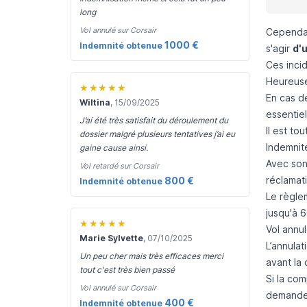
long
Vol annulé sur Corsair
Cependant
1000 €
Indemnité obtenue
s'agir
d'
Ces inci
Heureus
★★★★★
En cas d
Wiltina
, 15/09/2025
essentiel
J’ai été très satisfait du déroulement du
Il est to
dossier malgré plusieurs tentatives j’ai eu
Indemnit
gaine cause ainsi.
Avec son
Vol retardé sur Corsair
réclamati
800 €
Indemnité obtenue
Le règle
jusqu'à 6
★★★★★
Vol annul
Marie Sylvette
, 07/10/2025
L’
annulati
Un peu cher mais très efficaces merci
avant la
tout c'est très bien passé
Si la co
Vol annulé sur Corsair
demander
400 €
Indemnité obtenue