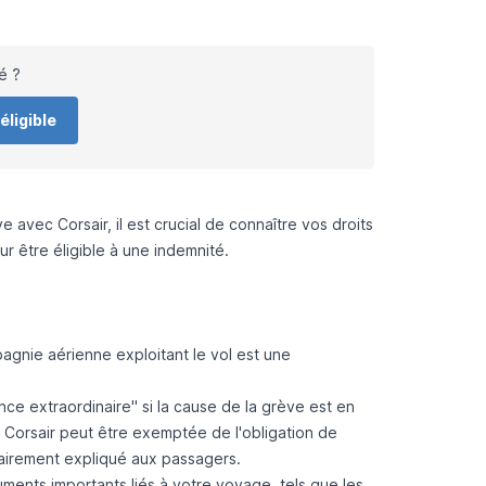
é ?
éligible
avec Corsair, il est crucial de connaître vos droits
 être éligible à une indemnité.
:
pagnie aérienne exploitant le vol est une
ce extraordinaire" si la cause de la grève est en
 Corsair peut être exemptée de l'obligation de
lairement expliqué aux passagers.
ments importants liés à votre voyage, tels que les