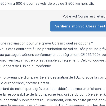
1 500 km à 600 € pour les vols de plus de 3 500 km hors UE.
Votre vol Corsair est retard
Vérifier si mon vol Corsair est 
une réclamation pour une grève Corsair : quelles options ?
ous êtes confronté à une perturbation de vol causée par une grève 
que passagers aériens conformément au règlement CE 261/2004 pour
ord, vérifiez si votre vol est éligible au règlement. Celui-ci couvre 
 au départ de l'Union européenne
en provenance d'un pays tiers à destination de l'UE, lorsque la com
e européenne, comme Corsair.
mportant de noter que la grève est considérée comme une "circonstan
e la responsabilité de la compagnie (ex: grève du contrôle aérien),
e indemnité supplémentaire. Cependant, cela doit être justifié et c
amer le processus de réclamation, veillez à conserver tous les docu