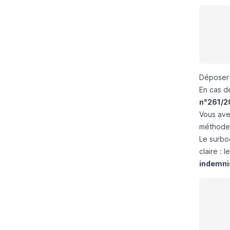
Déposer 
En cas d
n°261/2
Vous avez
méthodes 
Le surbo
claire : 
indemnis