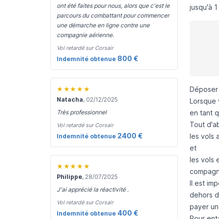
ont été faites pour nous, alors que c'est le
jusqu'à 
parcours du combattant pour commencer
une démarche en ligne contre une
compagnie aérienne.
Vol retardé sur Corsair
800 €
Indemnité obtenue
★★★★★
Déposer 
Natacha
, 02/12/2025
Lorsque v
Très professionnel
en tant 
Tout d'ab
Vol retardé sur Corsair
2400 €
les vols
Indemnité obtenue
et
les vols 
★★★★★
compagni
Philippe
, 28/07/2025
Il est i
J'ai apprécié la réactivité .
dehors d
Vol retardé sur Corsair
payer un
400 €
Indemnité obtenue
Pour ent