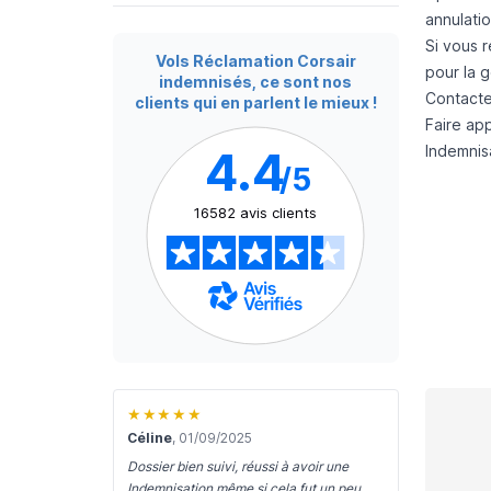
annulati
Si vous 
Vols Réclamation Corsair
pour la 
indemnisés, ce sont nos
Contacte
clients qui en parlent le mieux !
Faire ap
Indemnisa
4.4
/5
16582 avis clients
★★★★★
Céline
, 01/09/2025
Dossier bien suivi, réussi à avoir une
Indemnisation même si cela fut un peu