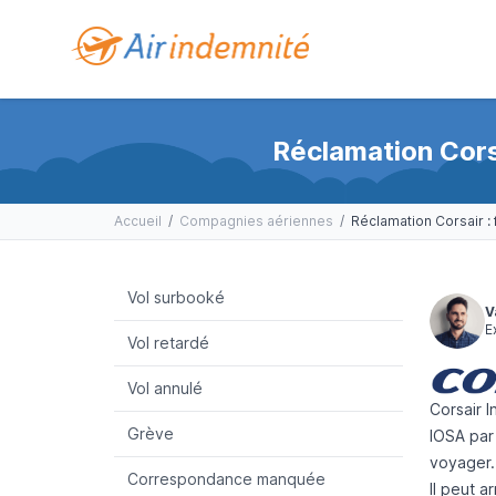
Réclamation Corsa
Accueil
/
Compagnies aériennes
/
Vol surbooké
V
E
Vol retardé
Vol annulé
Corsair I
Grève
IOSA par 
voyager.
Correspondance manquée
Il peut 