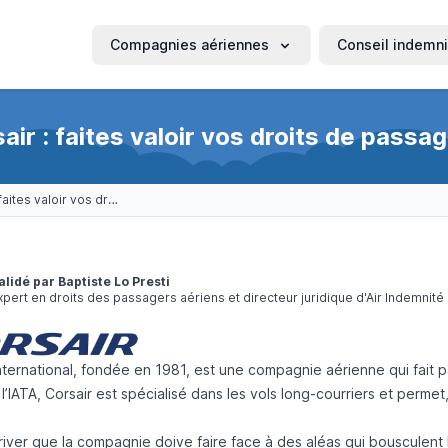
Compagnies aériennes
Conseil indemni
ir : faites valoir vos droits de passa
Réclamation Corsair : faites valoir vos droits de passager (jusqu'à 600€)
alidé par Baptiste Lo Presti
xpert en droits des passagers aériens et directeur juridique d'Air Indemnité
nternational
, fondée en 1981, est une compagnie aérienne qui fait pa
l’IATA, Corsair est spécialisé dans les vols long-courriers et perm
arriver que la compagnie doive faire face à des aléas qui bousculen