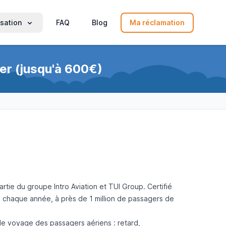
sation
FAQ
Blog
Ma réclamation
ger (jusqu'à 600€)
rtie du groupe Intro Aviation et TUI Group. Certifié
et, chaque année, à près de 1 million de passagers de
t le voyage des passagers aériens :
retard,