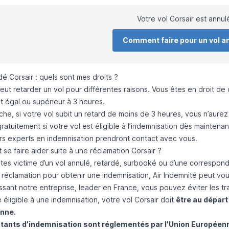
Votre vol Corsair est annul
Comment faire pour un vol a
dé Corsair : quels sont mes droits ?
peut
retarder un vol
pour différentes raisons. Vous êtes en droit d
t égal ou supérieur à 3 heures
.
che, si
votre vol subit un retard
de moins de 3 heures, vous n’aure
gratuitement si votre vol est éligible à l’indemnisation
dès maintenant
ers experts en indemnisation prendront contact avec vous.
e faire aider suite à une réclamation Corsair ?
êtes victime d’un vol annulé, retardé, surbooké ou d’une correspo
e réclamation pour obtenir une indemnisation,
Air Indemnité
peut vou
ssant notre entreprise, leader en France, vous pouvez éviter les trac
 éligible à une indemnisation, votre vol Corsair doit
être au départ 
nne.
tants d'indemnisation sont réglementés par l'Union Européen