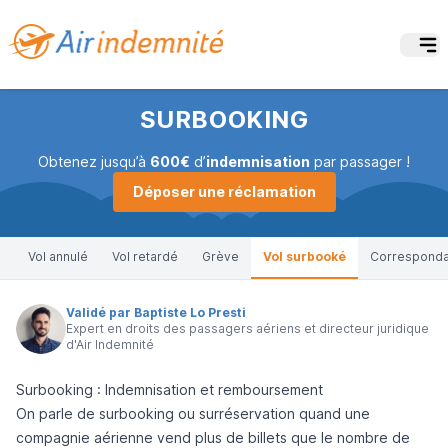
SURBOOKING
Obtenez jusqu’à
600€
d’
indemnisation
par passager !
Déposer une réclamation
Vol annulé
Vol retardé
Grève
Vol surbooké
Correspond
Validé par Baptiste Lo Presti
Expert en droits des passagers aériens et directeur juridique
d'Air Indemnité
Surbooking : Indemnisation et remboursement
On parle de surbooking ou surréservation quand une
compagnie aérienne vend plus de billets que le nombre de