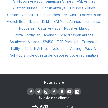
All Nippon Airways
American Airlines
ASL Airlines
Austrian Airlines
British Airways
Brussels Airlines
Chalair
Corsair
Delta Air Lines
easyJet
Edelweiss Air
French Bee
Iberia
KLM
KM Malta Airlines
Lufthansa
Nouvelair
Qatar Airways
Royal Air Maroc
Royal Jordanian
Ryanair
Scandinavian Airlines
Southwest Airlines
SWISS
TAP Portugal
Transavia
TUIfly
Turkish Airlines
Volotea
Vueling
Wizz Air
Vol Hop annulé ou retardé, déposez votre réclamation
Nous suivre
Avis de nos clients
AVIS
4.4