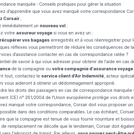
ndance manquée : Conseils pratiques pour gérer la situation
ez d’apprendre que vous avez manqué votre correspondance Corsair
z Corsair
;
z immédiatement un
nouveau vol
;
ez votre
assureur voyage
si vous en avez un ;
récupérer vos bagages
enregistrés et à vous réenregistrer pour l
ques réflexes vous permettront de réduire les conséquences de 
rvices d’assistance contacter en cas de correspondance ratée ?
ssentiel de savoir à qui vous adresser pour obtenir de l'aide en c
tance
de la compagnie ou
votre compagnie d'assurance voyage
nt tout, contactez le
service client d'Air Indemnité
, acteur spécia
ers vous aideront à obtenir un dédommagement approprié.
re les droits des passagers en cas de correspondance manquée 
ment (CE) n° 261/2004 de l'Union européenne protège vos droits e
avez manqué votre correspondance, Corsair doit vous proposer un
possible dans des conditions comparables. Le cas échéant, Corsai
dire que la compagnie est tenue de vous fournir nourriture et boiss
l de remplacement ne décolle que le lendemain, Corsair doit égaleme
 vers l'aéroport de transit. Par ailleurs,
vous pouvez peut-être pr