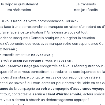
Je dépose gratuitement
Je transmets
ma réclamation
mes justificatifs
e si vous manquez votre correspondance Corsair ?
tes face à une correspondance manquée en raison d’un retard ou d
aire face à cette situation ? Air Indemnité vous dit tout.
ndance manquée : Conseils pratiques pour gérer la situation
ez d’apprendre que vous avez manqué votre correspondance Corsair
z Corsair
;
z immédiatement un
nouveau vol
;
ez votre
assureur voyage
si vous en avez un ;
récupérer vos bagages
enregistrés et à vous réenregistrer pour l
ques réflexes vous permettront de réduire les conséquences de 
rvices d’assistance contacter en cas de correspondance ratée ?
ssentiel de savoir à qui vous adresser pour obtenir de l'aide en c
tance
de la compagnie ou
votre compagnie d'assurance voyage
nt tout, contactez le
service client d'Air Indemnité
, acteur spécia
ers vous aideront à obtenir un dédommagement approprié.