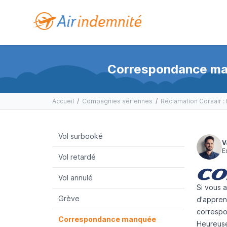
Correspondance manq
Accueil
/
Compagnies aériennes
/
Réclamation Corsair : 
Vol surbooké
V
E
Vol retardé
Vol annulé
Si vous 
Grève
d'appren
correspon
Correspondance manquée
Heureus