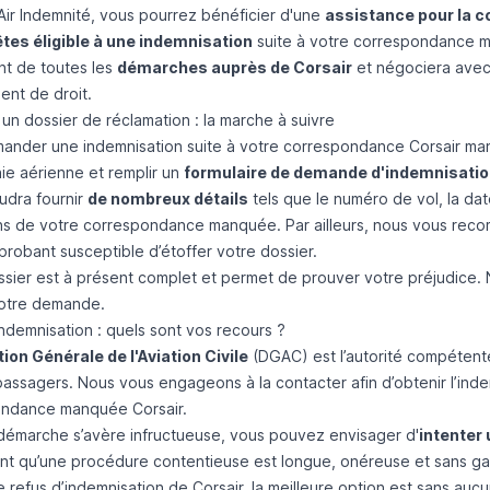
Air Indemnité, vous pourrez bénéficier d'une
assistance pour la co
êtes éligible à une indemnisation
suite à votre correspondance ma
t de toutes les
démarches auprès de Corsair
et négociera avec 
ent de droit.
un dossier de réclamation : la marche à suivre
ander une indemnisation suite à votre correspondance Corsair man
e aérienne et remplir un
formulaire de demande d'indemnisation
audra fournir
de nombreux détails
tels que le numéro de vol, la d
ons de votre correspondance manquée. Par ailleurs, nous vous rec
probant susceptible d’étoffer votre dossier.
ssier est à présent complet et permet de prouver votre préjudice. N
votre demande.
ndemnisation : quels sont vos recours ?
ion Générale de l'Aviation Civile
(DGAC) est l’autorité compétente
passagers. Nous vous engageons à la contacter afin d’obtenir l’inde
ndance manquée Corsair.
 démarche s’avère infructueuse, vous pouvez envisager d'
intenter 
t qu’une procédure contentieuse est longue, onéreuse et sans ga
e refus d’indemnisation de Corsair, la meilleure option est sans au