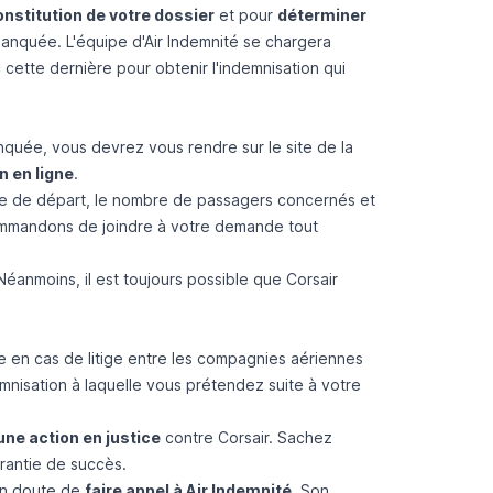
nstitution de votre dossier
et pour
déterminer
nquée. L'équipe d'Air Indemnité se chargera
cette dernière pour obtenir l'indemnisation qui
quée, vous devrez vous rendre sur le site de la
 en ligne
.
ate de départ, le nombre de passagers concernés et
ommandons de joindre à votre demande tout
éanmoins, il est toujours possible que Corsair
 en cas de litige entre les compagnies aériennes
mnisation à laquelle vous prétendez suite à votre
une action en justice
contre Corsair. Sachez
rantie de succès.
cun doute de
faire appel à Air Indemnité
. Son