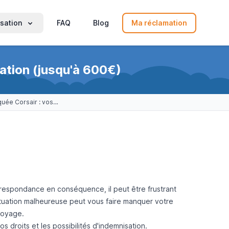
sation
FAQ
Blog
Ma réclamation
ation (jusqu'à 600€)
Correspondance manquée Corsair : vos droits à l'indemnisation (jusqu'à 600€)
rrespondance en conséquence, il peut être frustrant
ituation malheureuse peut vous faire manquer votre
voyage.
s droits et les possibilités d'indemnisation.