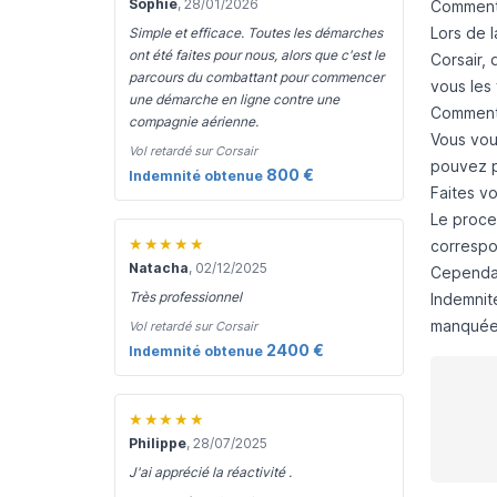
Sophie
, 28/01/2026
Comment 
Lors de 
Simple et efficace. Toutes les démarches
ont été faites pour nous, alors que c'est le
Corsair,
parcours du combattant pour commencer
vous les 
une démarche en ligne contre une
Comment 
compagnie aérienne.
Vous vou
Vol retardé sur Corsair
pouvez p
800 €
Indemnité obtenue
Faites vo
Le proce
★★★★★
corresp
Natacha
, 02/12/2025
Cependa
Très professionnel
Indemnit
manquée. 
Vol retardé sur Corsair
2400 €
Indemnité obtenue
★★★★★
Philippe
, 28/07/2025
J'ai apprécié la réactivité .