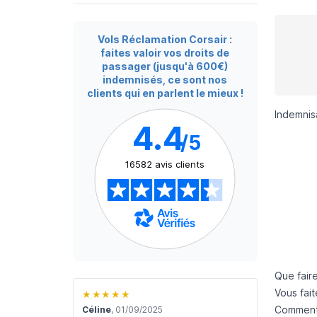
Vols Réclamation Corsair :
faites valoir vos droits de
passager (jusqu'à 600€)
indemnisés, ce sont nos
clients qui en parlent le mieux !
Indemnisa
4.4
/5
16582 avis clients
Que fair
Vous fai
★★★★★
Comment f
Céline
, 01/09/2025