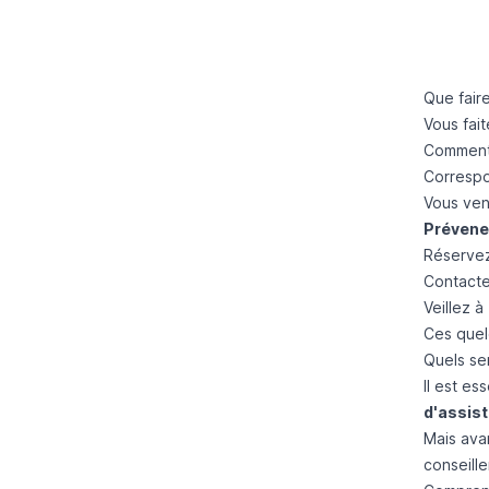
Que fair
Vous fai
Comment f
Correspo
Vous ven
Prévene
Réserve
Contact
Veillez à
Ces quel
Quels se
Il est e
d'assis
Mais ava
conseill