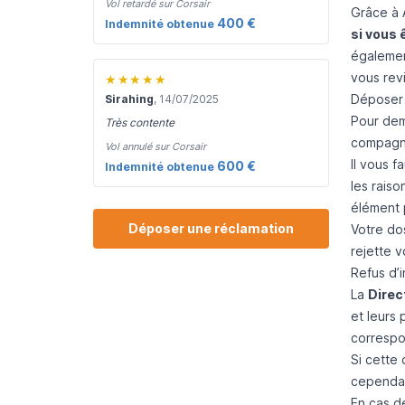
Vol retardé sur Corsair
Grâce à 
400 €
Indemnité obtenue
si vous 
égalemen
vous revi
★★★★★
Déposer 
Sirahing
, 14/07/2025
Pour dem
Très contente
compagni
Vol annulé sur Corsair
Il vous f
600 €
Indemnité obtenue
les rais
élément 
Déposer une réclamation
Votre do
rejette 
Refus d’i
La
Direct
et leurs 
correspo
Si cette
cependan
En cas d