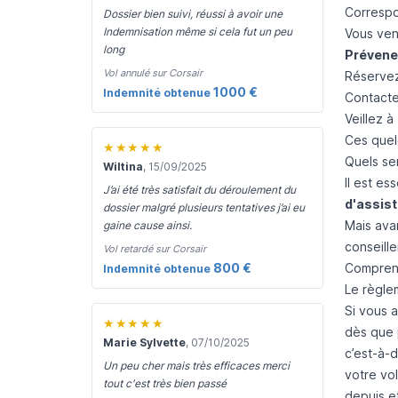
Correspo
Dossier bien suivi, réussi à avoir une
Indemnisation même si cela fut un peu
Vous ven
long
Prévene
Vol annulé sur Corsair
Réserve
1000 €
Indemnité obtenue
Contact
Veillez à
Ces quel
★★★★★
Quels se
Wiltina
, 15/09/2025
Il est e
J’ai été très satisfait du déroulement du
d'assis
dossier malgré plusieurs tentatives j’ai eu
Mais ava
gaine cause ainsi.
conseill
Vol retardé sur Corsair
800 €
Comprend
Indemnité obtenue
Le règle
Si vous 
★★★★★
dès que 
Marie Sylvette
, 07/10/2025
c’est-à-
Un peu cher mais très efficaces merci
votre vo
tout c'est très bien passé
depuis et