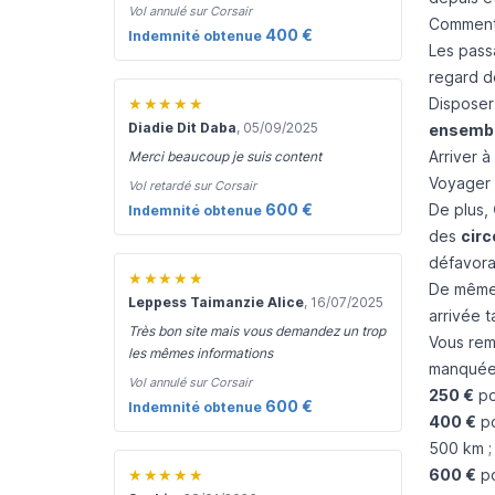
Vol annulé sur Corsair
Comment 
400 €
Indemnité obtenue
Les pass
regard d
★★★★★
Disposer
Diadie Dit Daba
, 05/09/2025
ensemb
Arriver à
Merci beaucoup je suis content
Voyager d
Vol retardé sur Corsair
600 €
De plus,
Indemnité obtenue
des
circ
défavora
★★★★★
De mêm
Leppess Taimanzie Alice
, 16/07/2025
arrivée t
Très bon site mais vous demandez un trop
Vous rem
les mêmes informations
manquée,
Vol annulé sur Corsair
250 €
po
600 €
Indemnité obtenue
400 €
po
500 km ;
★★★★★
600 €
po