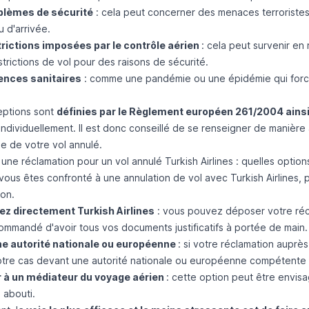
blèmes de sécurité
: cela peut concerner des menaces terroristes
 d'arrivée.
rictions imposées par le contrôle aérien
: cela peut survenir en
trictions de vol pour des raisons de sécurité.
ences sanitaires
: comme une pandémie ou une épidémie qui force 
ptions sont
définies par le Règlement européen 261/2004 ainsi
individuellement. Il est donc conseillé de se renseigner de manière
e de votre vol annulé.
ne réclamation pour un vol annulé Turkish Airlines : quelles option
ous êtes confronté à une annulation de vol avec Turkish Airlines, 
ion.
z directement Turkish Airlines
: vous pouvez déposer votre récl
commandé d'avoir tous vos documents justificatifs à portée de main.
ne autorité nationale ou européenne
: si votre réclamation auprès
otre cas devant une autorité nationale ou européenne compétente e
 à un médiateur du voyage aérien
: cette option peut être envisa
 abouti.