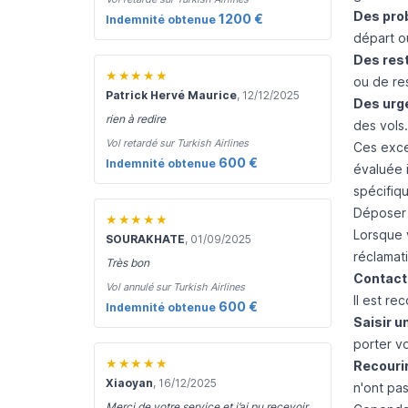
Des pro
1200 €
Indemnité obtenue
départ ou
Des rest
★★★★★
ou de res
Patrick Hervé Maurice
, 12/12/2025
Des urg
rien à redire
des vols.
Vol retardé sur Turkish Airlines
Ces exce
600 €
Indemnité obtenue
évaluée 
spécifiqu
Déposer u
★★★★★
Lorsque v
SOURAKHATE
, 01/09/2025
réclamat
Très bon
Contacte
Vol annulé sur Turkish Airlines
Il est re
600 €
Indemnité obtenue
Saisir u
porter v
★★★★★
Recourir
Xiaoyan
, 16/12/2025
n'ont pas
Merci de votre service et j’ai pu recevoir