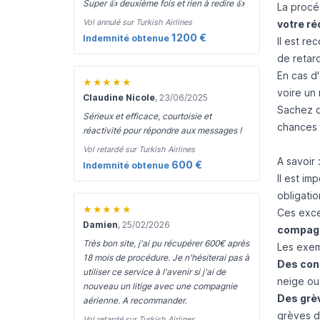
Super 👍 deuxième fois et rien à redire 👍
La procé
Vol annulé sur Turkish Airlines
votre ré
1200 €
Indemnité obtenue
Il est re
de retar
En cas d
★★★★★
voire un
Claudine Nicole
, 23/06/2025
Sachez q
Sérieux et efficace, courtoisie et
chances 
réactivité pour répondre aux messages !
Vol retardé sur Turkish Airlines
A savoir
600 €
Indemnité obtenue
Il est im
obligatio
★★★★★
Ces exce
Damien
, 25/02/2026
compagn
Très bon site, j'ai pu récupérer 600€ après
Les exem
18 mois de procédure. Je n'hésiterai pas à
Des con
utiliser ce service à l'avenir si j'ai de
neige ou 
nouveau un litige avec une compagnie
Des grèv
aérienne. A recommander.
grèves du
Vol retardé sur Turkish Airlines