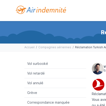
R
Accueil
/
Compagnies aériennes
/
Réclamation Turkish Ai
Vol surbooké
V
E
Vol retardé
Vol annulé
Grève
Réclamati
Vous avie
Correspondance manquée
ou a été