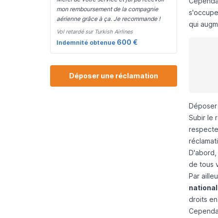
Cependan
mon remboursement de la compagnie
s'occupe
aérienne grâce à ça. Je recommande !
qui augm
Vol retardé sur Turkish Airlines
600 €
Indemnité obtenue
Déposer une réclamation
Déposer u
Subir le
respecte
réclamati
D'abord
de tous v
Par aille
national
droits en
Cependant