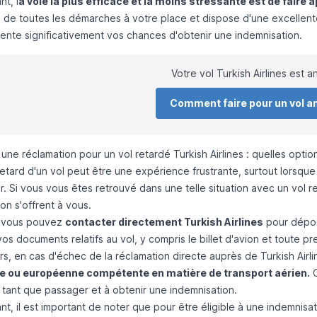
t, l
a voie la plus efficace et la moins stressante est de faire 
 de toutes les démarches à votre place et dispose d'une excellent
ente significativement vos chances d'obtenir une indemnisation.
Votre vol Turkish Airlines est a
Comment faire pour un vol a
ne réclamation pour un vol retardé Turkish Airlines : quelles optio
 retard d'un vol peut être une expérience frustrante, surtout lors
r. Si vous vous êtes retrouvé dans une telle situation avec un
vol r
on s'offrent à vous.
, vous pouvez
contacter directement Turkish Airlines
pour dépose
os documents relatifs au vol, y compris le billet d'avion et toute pr
urs, en cas d'échec de la réclamation directe auprès de Turkish Air
e ou européenne compétente en matière de transport aérien.
C
 tant que passager et à obtenir une indemnisation.
, il est important de noter que pour être éligible à une indemnisati