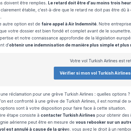
ns doivent être remplies.
Le retard doit être d'au moins trois heu
 clairement établie, c'est-à-dire que le retard ne doit pas être dû à
.
ne autre option est de
faire appel à Air Indemnité
. Notre entrepris
 que votre dossier est bien fondé et complet avant de le soumettre
pertise et notre connaissance approfondie de la législation europ
nt d’
obtenir une indemnisation de manière plus simple et plus 
Votre vol Turkish Airlines est r
Vérifier si mon vol Turkish Airlines
une réclamation pour une grève Turkish Airlines : quelles options ?
l’on est confronté à une grève de Turkish Airlines, il est normal d
options sont à votre disposition pour faire face à cette situation.
ère étape consiste à
contacter Turkish Airlines
pour obtenir des i
gnie aérienne peut être en mesure de
vous rebooker sur un autre
vol est annulé à cause de la grèv
e, vous avez le droit à un rembo