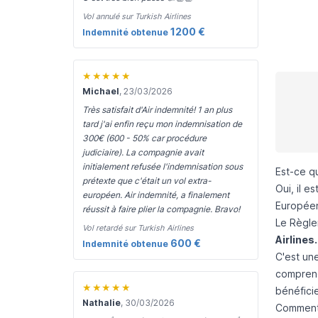
Vol annulé sur Turkish Airlines
1200 €
Indemnité obtenue
★★★★★
Michael
, 23/03/2026
Très satisfait d'Air indemnité! 1 an plus
tard j'ai enfin reçu mon indemnisation de
300€ (600 - 50% car procédure
judiciaire). La compagnie avait
initialement refusée l'indemnisation sous
Est-ce qu
prétexte que c'était un vol extra-
Oui, il e
européen. Air indemnité, a finalement
Europée
réussit à faire plier la compagnie. Bravo!
Le
Règle
Vol retardé sur Turkish Airlines
Airlines.
600 €
Indemnité obtenue
C'est un
compren
★★★★★
bénéficie
Nathalie
, 30/03/2026
Comment 