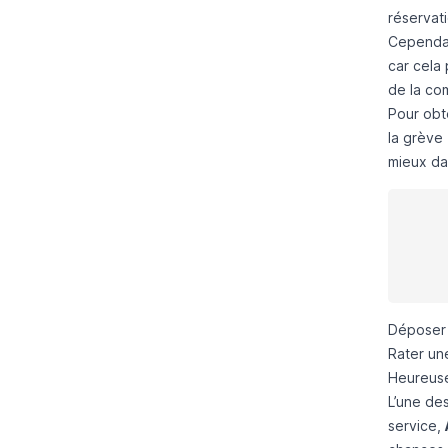
réservati
Cependan
car cela
de la co
Pour obte
la
grève T
mieux dan
Déposer 
Rater un
Heureusem
L’une des
service,