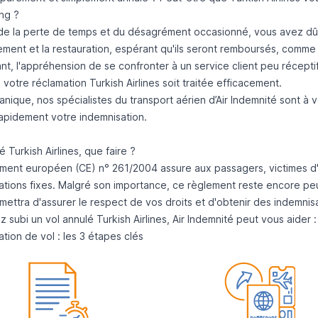
ng ?
de la perte de temps et du désagrément occasionné, vous avez d
ment et la restauration, espérant qu'ils seront remboursés, comme 
t, l'appréhension de se confronter à un service client peu récept
votre réclamation Turkish Airlines soit traitée efficacement.
nique, nos spécialistes du transport aérien d’
Air Indemnité
sont à v
rapidement votre indemnisation.
é Turkish Airlines, que faire ?
ment européen (CE) n° 261/2004
assure aux passagers, victimes d
ations fixes. Malgré son importance, ce règlement reste encore peu
ettra d'assurer le respect de vos droits et d'obtenir des indemnisat
z subi un
vol annulé Turkish Airlines
, Air Indemnité peut vous aider 
tion de vol : les 3 étapes clés