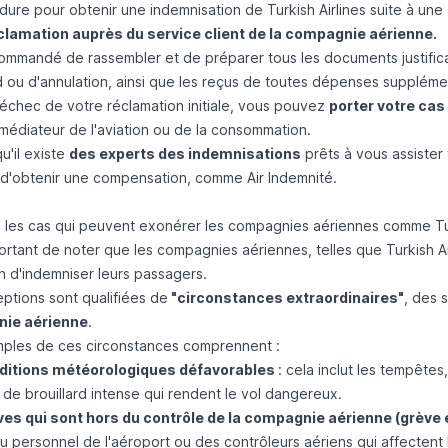
dure pour obtenir une indemnisation de Turkish Airlines suite à un
clamation auprès du service client de la compagnie aérienne.
commandé de rassembler et de préparer tous les documents justificat
d ou d'annulation, ainsi que les reçus de toutes dépenses supplém
'échec de votre réclamation initiale, vous pouvez
porter votre cas
 médiateur de l'aviation ou de la consommation.
u'il existe
des experts des indemnisations
prêts à vous assister
d'obtenir une compensation, comme
Air Indemnité
.
 : les cas qui peuvent exonérer les compagnies aériennes comme Tur
portant de noter que les compagnies aériennes, telles que Turkish A
n d'indemniser leurs passagers.
ptions sont qualifiées de
"circonstances extraordinaires"
, des 
ie aérienne
.
ples de ces circonstances comprennent :
ditions météorologiques défavorables
: cela inclut les tempête
de brouillard intense qui rendent le vol dangereux.
es qui sont hors du contrôle de la compagnie aérienne (grève
 personnel de l'aéroport ou des contrôleurs aériens qui affectent l