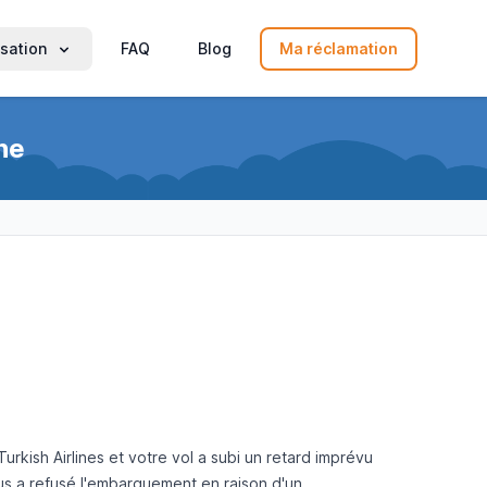
sation
FAQ
Blog
Ma réclamation
he
rkish Airlines et votre vol a subi un retard imprévu
us a refusé l'embarquement en raison d'un