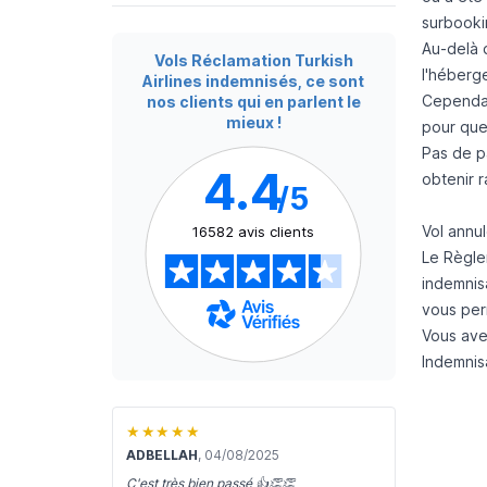
surbooki
Au-delà 
Vols Réclamation Turkish
l'héberge
Airlines indemnisés, ce sont
Cependan
nos clients qui en parlent le
mieux !
pour que 
Pas de pa
4.4
obtenir 
/5
Vol annul
16582 avis clients
Le
Règle
indemnis
vous perm
Vous ave
Indemnisa
★★★★★
ADBELLAH
, 04/08/2025
C'est très bien passé 👍👏👏