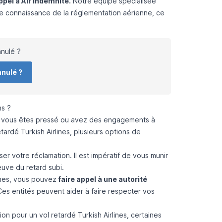
appel à
Air Indemnité
.
Notre équipe spécialisée
e connaissance de la réglementation aérienne, ce
nnulé ?
nnulé ?
ns ?
que vous êtes pressé ou avez des engagements à
etardé Turkish Airlines
, plusieurs options de
r votre réclamation. Il est impératif de vous munir
euve du retard subi.
lines, vous pouvez
faire appel à une autorité
es entités peuvent aider à faire respecter vos
on pour un vol retardé Turkish Airlines, certaines