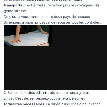
transporteur
est la meilleure option pour les voyageurs du
genre stressé.
De plus, si vous transitez entre deux pays de l’espace
Schengen, a priori nul besoin de repasser tous les contrôles.
3. Sur les formalités administratives tu te renseigneras
En cas d’escale, renseignez-vous à l’avance sur les
formalités nécessaires
. La durée d’une escale peut varier