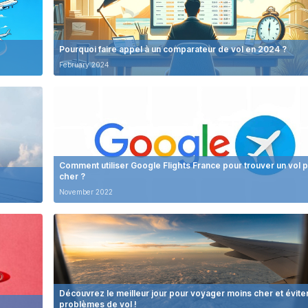
Pourquoi faire appel à un comparateur de vol en 2024 ?
February 2024
Comment utiliser Google Flights France pour trouver un vol 
cher ?
November 2022
Découvrez le meilleur jour pour voyager moins cher et éviter
problèmes de vol !