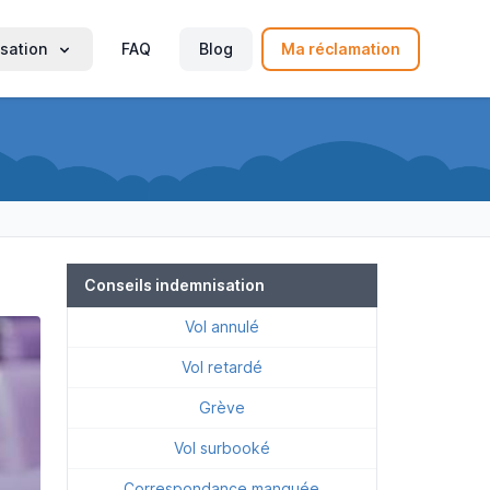
sation
FAQ
Blog
Ma réclamation
Conseils indemnisation
Vol annulé
Vol retardé
Grève
Vol surbooké
Correspondance manquée