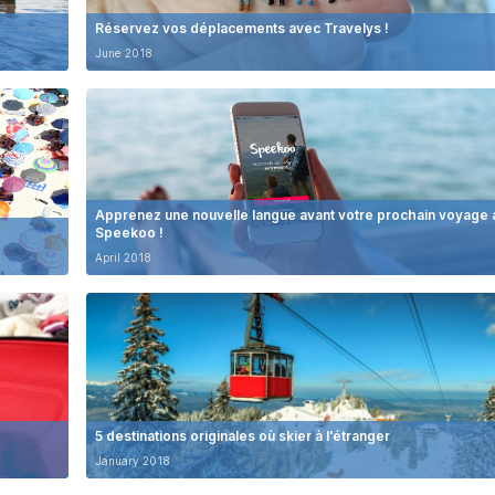
Réservez vos déplacements avec Travelys !
June 2018
Apprenez une nouvelle langue avant votre prochain voyage
Speekoo !
April 2018
5 destinations originales où skier à l'étranger
January 2018