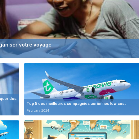
rganiser votre voyage
iquer des
Top 5 des meilleures compagnies aériennes low cost
February 2024