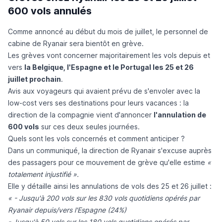
600 vols annulés
Comme annoncé au début du mois de juillet, le p
ersonnel de
cabine de Ryanair
sera bientôt en grève.
Les grèves vont concerner majoritairement les vols depuis et
vers
la Belgique, l'Espagne et le Portugal les 25 et 26
juillet prochain
.
Avis aux voyageurs qui avaient prévu de s'envoler avec la
low-cost vers ses destinations pour leurs vacances : la
direction de la compagnie vient d'annoncer
l'annulation de
600 vols
sur ces deux seules journées.
Quels sont les vols concernés et comment anticiper ?
Dans un communiqué, la direction de Ryanair s'excuse auprès
des passagers pour ce mouvement de grève qu'elle estime
«
totalement injustifié
».
Elle y détaille ainsi les annulations de vols des 25 et 26 juillet :
« - Jusqu'à 200 vols sur les 830 vols quotidiens opérés par
Ryanair depuis/vers l'Espagne (24%)
- Jusqu'à 50 vols sur les 180 vols quotidiens opérés par