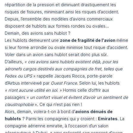
répartition de la pression et diminuant drastiquement les
risques de fissures, minimisant ainsi les risques d’accident.
Depuis, l’ensemble des modèles d’avions commerciaux
disposent de hublots aux formes rondes ou ovales...
Demain, des avions sans hublot ?
Les hublots demeurent une
zone de fragilité de l'avion
même
si leur forme arrondie ou ovale minimise tout risque d’accident.
Voler dans un avion sans hublot serait donc plus sûr.
D’ailleurs,
« ces avions sans hublots existent déjà, pour les
aéronefs cargos destinés aux compagnies de fret, telles que
Fedex ou UPS
» rappelle
Jacques Rocca, porte-parole
d’Airbus interviewé par
Ouest France.
Selon lui,
les hublots
« n’ont aucune utilité en soi. »
Hormis celle d’offrir aux
passagers
« un confort visuel et évitent d’avoir un sentiment de
claustrophobie
». Ce qui n’est pas rien !
Alors, demain, volera-t-on à bord d’
avions dénués de
hublots
?
Parmi les compagnies qui y croient :
Emirates
. La
compagnie aérienne emiratie, à l’occasion d’un salon
aéronautique à Dubaï, a ainsi présenté son concept d’avion