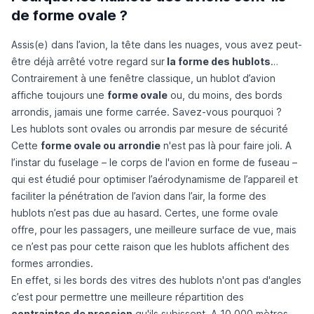
de forme ovale ?
Assis(e) dans l’avion, la tête dans les nuages, vous avez peut-
être déjà arrêté votre regard sur
la forme des hublots
…
Contrairement à une fenêtre classique, un hublot d’avion
affiche toujours une
forme ovale
ou, du moins, des bords
arrondis, jamais une forme carrée. Savez-vous pourquoi ?
Les hublots sont ovales ou arrondis par mesure de sécurité
Cette
forme ovale ou arrondie
n'est pas là pour faire joli. A
l’instar du fuselage – le corps de l'avion en forme de fuseau –
qui est étudié pour optimiser l’aérodynamisme de l’appareil et
faciliter la pénétration de l’avion dans l’air, la forme des
hublots n’est pas due au hasard.
Certes, une forme ovale
offre, pour les passagers, une meilleure surface de vue, mais
ce n’est pas pour cette raison que les hublots affichent des
formes arrondies.
En effet, si les bords des vitres des hublots n'ont pas d'angles
c’est pour permettre une meilleure répartition des
contraintes de pression
qu'ils subissent. A
10 000 mètres