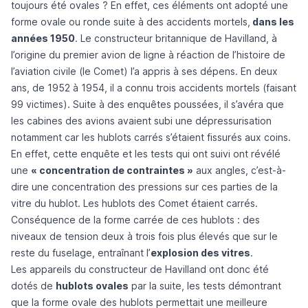
toujours été ovales ? En effet, ces éléments ont adopté une
forme ovale ou ronde suite à des accidents mortels,
dans les
années 1950
. Le constructeur britannique de Havilland, à
l’origine du premier avion de ligne à réaction de l’histoire de
l’aviation civile (le Comet) l’a appris à ses dépens. En deux
ans, de 1952 à 1954, il a connu trois accidents mortels (faisant
99 victimes).
Suite à des enquêtes poussées, il s’avéra que
les cabines des avions avaient subi une dépressurisation
notamment car les hublots carrés s’étaient fissurés aux coins.
En effet, cette enquête et les tests qui ont suivi ont révélé
une
« concentration de contraintes »
aux angles, c’est-à-
dire une concentration des pressions sur ces parties de la
vitre du hublot. Les hublots des Comet étaient carrés.
Conséquence de la forme carrée de ces hublots : des
niveaux de tension deux à trois fois plus élevés que sur le
reste du fuselage
, entraînant l’
explosion des vitres
.
Les appareils du constructeur de Havilland ont donc été
dotés de
hublots ovales
par la suite, les tests démontrant
que la forme ovale des hublots permettait une meilleure