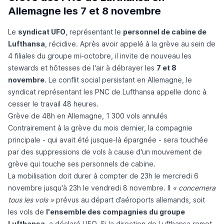
Allemagne les 7 et 8 novembre
Le
syndicat UFO
, représentant le
personnel de cabine de
Lufthansa
, récidive. Après avoir appelé à la grève au sein de
4 filiales du groupe mi-octobre, il invite de nouveau les
stewards et hôtesses de l'air à débrayer les
7 et 8
novembre
. Le conflit social persistant en Allemagne, le
syndicat représentant les PNC de Lufthansa appelle donc à
cesser le travail 48 heures.
Grève de 48h en Allemagne, 1 300 vols annulés
Contrairement à la grève du mois dernier, la compagnie
principale - qui avait été jusque-là épargnée - sera touchée
par des suppressions de vols à cause d'un mouvement de
grève qui touche ses personnels de cabine.
La mobilisation doit durer à compter de 23h le mercredi 6
novembre jusqu'à 23h le vendredi 8 novembre. Il
« concernera
tous les vols »
prévus au départ d’aéroports allemands, soit
les vols de
l'ensemble des compagnies du groupe
Lufthansa
, a déclaré UFO. Si la direction de Lufthansa remet