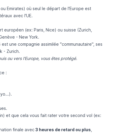
 Emirates) où seul le départ de l'Europe est
éraux avec l'UE.
rt européen (ex: Paris, Nice) ou suisse (Zurich,
l Genève - New York.
S est une compagnie assimilée "communautaire", ses
 - Zurich.
uis ou vers l'Europe, vous êtes protégé.
ce :
o...).
ues.
in) et que cela vous fait rater votre second vol (ex:
nation finale avec
3 heures de retard ou plus
,