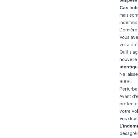
tempête d
Cas Inde
mais son
indemnis
Dernière
Vous av
vol a ét
Qu'il s'a
nouvelle
identiq
Ne laiss
600€.
Perturba
Avant d'e
protecte
votre vo
Vos droit
L'indem
désagrém