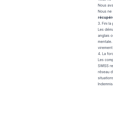
Nous ava
Nous ne 
récupéro
3. Fini l
Les déma
anglais 
mentale. 
virement
4. La for
Les compa
SWISS ref
réseau d
situatio
Indemnisa