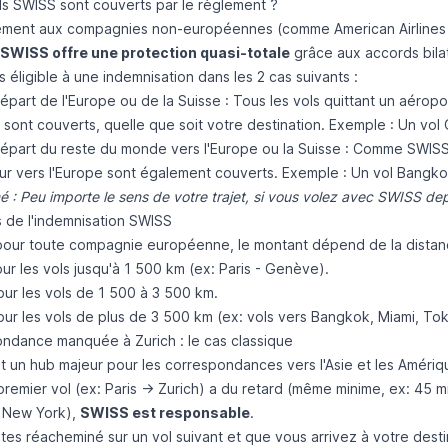
ls SWISS sont couverts par le règlement ?
ement aux compagnies non-européennes (comme American Airlines ou
SWISS offre une protection quasi-totale
grâce aux accords bilat
 éligible à une indemnisation dans les 2 cas suivants :
épart de l'Europe ou de la Suisse : Tous les vols quittant un aéropo
sont couverts, quelle que soit votre destination. Exemple : Un vo
départ du reste du monde vers l'Europe ou la Suisse : Comme SWIS
our vers l'Europe sont également couverts. Exemple : Un vol Bangkok
 : Peu importe le sens de votre trajet, si vous volez avec SWISS dep
 de l'indemnisation SWISS
ur toute compagnie européenne, le montant dépend de la distan
ur les vols jusqu'à 1 500 km (ex: Paris - Genève).
ur les vols de 1 500 à 3 500 km.
ur les vols de plus de 3 500 km (ex: vols vers Bangkok, Miami, Toky
ndance manquée à Zurich : le cas classique
st un hub majeur pour les correspondances vers l'Asie et les Amériq
premier vol (ex: Paris -> Zurich) a du retard (même minime, ex: 45 m
> New York),
SWISS est responsable
.
tes réacheminé sur un vol suivant et que vous arrivez à votre desti