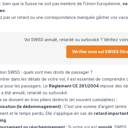
 : bien que la Suisse ne soit pas membre de l'Union Européenne,
vo
ues
.
ez pas un retard ou une correspondance manquée gâcher vos vacanc
Vol SWISS annulé, retardé ou surbooké ? Vérifiez votr
Vérifier mon vol SWISS (Gra
tion SWISS : quels sont mes droits de passager ?
ntrer dans les détails de votre vol, il est essentiel de comprendre 
ur pour les passagers. Le
Règlement CE 261/2004
impose des obli
l a été annulé, retardé ou surbooké.
s se divisent en trois piliers distincts (et souvent cumulables) :
nisation (le dédommagement) :
C'est une somme d'argent (entre
ent et le temps perdu. Elle s'applique en cas de
retard importan
ing
.
oursement ou réacheminement :
Si votre vol est
annulé
, SWISS 