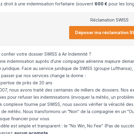
 droit à une indemnisation forfaitaire (souvent
600 €
pour les long
Réclamation SWISS
Déposer ma réclamation 
 confier votre dossier SWISS à Air Indemnité ?
une indemnisation auprès d'une compagnie aérienne majeure demand
e juridique. Face au service juridique de SWISS (groupe Lufthansa),
 passer par nos services change la donne :
xpertise de près de 20 ans
007, nous avons traité des centaines de milliers de dossiers. Nos e
es pour refuser les indemnisations (invoquer la météo, un problèm
e complexe fournie par SWISS, nous savons vérifier la véracité des
t de météo. Nous transformons un "Non" de la compagnie en un "Oui
isque financier pour vous
èle est simple et transparent : le "No Win, No Fee" (Pas de succès,
 versez
aucun acompte
.