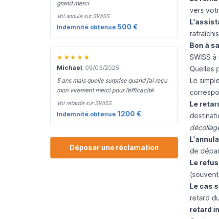
grand merci
vers vot
Vol annulé sur SWISS
L'assist
500 €
Indemnité obtenue
rafraîchi
Bon à sa
★★★★★
SWISS à 
Michael
, 09/03/2026
Quelles 
Le simple
5 ans mais quelle surprise quand j’ai reçu
mon virement merci pour l’efficacité
correspon
Vol retardé sur SWISS
Le retard
1200 €
Indemnité obtenue
destinat
décollage
L'annulat
Déposer une réclamation
de dépar
Le refu
(souvent 
Le cas 
retard d
retard 