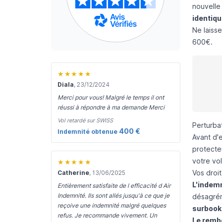
nouvelle
identiq
Ne laiss
600€.
★★★★★
Diala
, 23/12/2024
Merci pour vous! Malgré le temps il ont
réussi à répondre à ma demande Merci
Vol retardé sur SWISS
Perturba
400 €
Indemnité obtenue
Avant d'e
protecte
votre vo
★★★★★
Vos droit
Catherine
, 13/06/2025
L'indem
Entièrement satisfaite de l efficacité d Air
Indemnité. Ils sont allés jusqu'à ce que je
désagrém
reçoive une indemnité malgré quelques
surbook
refus. Je recommande vivement. Un
Le remb