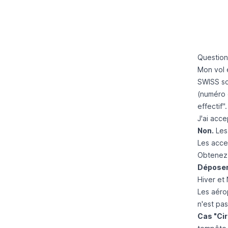
Question
Mon vol 
SWISS so
(numéro d
effectif"
J'ai acc
Non.
Les 
Les acce
Obtenez 
Déposer
Hiver et
Les aéro
n'est pa
Cas "Cir