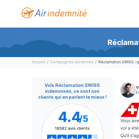
Réclamat
Accueil
/
Compagnies aériennes
/
Vols Réclamation SWISS
V
indemnisés, ce sont nos
E
clients qui en parlent le mieux !
4.4
/5
Vous av
vol a ét
16582 avis clients
Qu'il s'a