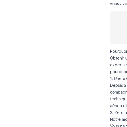
vous avez
Pourquoi
Obtenir 
expertis
pourquoi
1. Une e
Depuis 2
compagni
techniqu
aérien e
2. Zéro r
Notre mod
Vous ne