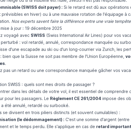
e neige ou si la visibilité est nulle, SWISS n'est pas responsable.
mnisable (SWISS doit payer) :
Si le retard est dû aux opérations
t prévisibles en hiver) ou à une mauvaise rotation de l'équipage à
ation.
Nos experts savent faire la différence entre une vraie tempête
 mise à jour : 19 décembre 2025
ez voyagé avec
SWISS
(Swiss International Air Lines) pour vos va
é perturbé : vol retardé, annulé, correspondance manquée ou surbo
gisse d'une escapade au ski ou d'un long-courrier via Zurich, les pe
 : bien que la Suisse ne soit pas membre de l'Union Européenne,
vo
ues
.
ez pas un retard ou une correspondance manquée gâcher vos vacanc
tion SWISS : quels sont mes droits de passager ?
ntrer dans les détails de votre vol, il est essentiel de comprendre 
ur pour les passagers. Le
Règlement CE 261/2004
impose des obli
l a été annulé, retardé ou surbooké.
s se divisent en trois piliers distincts (et souvent cumulables) :
nisation (le dédommagement) :
C'est une somme d'argent (entre
ent et le temps perdu. Elle s'applique en cas de
retard importan