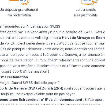
Je dépose gratuitement
Je transmets
ma réclamation
mes justificatifs
s fréquentes sur l'indemnisation SWISS
était opéré par "Helvetic Airways" pour le compte de SWISS, vers q
us-traite souvent des vols régionaux à
Helvetic Airways
ou
Edelw
e vol LX), c'est généralement vers SWISS qu'il faut se tourner, mai
. Pas de panique : déposez votre dossier, nous identifierons l'entit
epté un bon pour un repas à l'aéroport de Genève, ai-je renoncé à
bons de restauration (ou "vouchers" refreshment) sont une obligat
pter ne vous empêche absolument pas de réclamer votre compensati
jusqu'à 600 € d'indemnisation !
 ma réclamation
 Neige : Quand SWISS doit-elle payer ?
ports de
Genève (GVA)
et
Zurich (ZRH)
sont souvent soumis aux al
s toujours une excuse valable pour ne pas payer.
constance Extraordinaire" (Pas d'indemnisation) :
Si l'aéroport