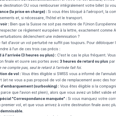
re destination OU vous rembourser intégralement votre billet (si v
ance (la prise en charge) :
Si vous êtes bloqué à l'aéroport, la c
ssements et, si nécessaire, l'hôtel et le transport.
voir :
Bien que la Suisse ne soit pas membre de l'Union Européenne,
respecter ce règlement européen à la lettre, exactement comme Ai
perturbations déclenchent une indemnisation ?
 fait d'avoir un vol perturbé ne suffit pas toujours. Pour débloquer l
dre à l'un de ces trois cas précis :
 à l'arrivée (3 heures ou plus) :
C'est le cas le plus fréquent. Vous
ion finale et ouvre ses portes avec
3 heures de retard ou plus
par 
 ne compte pas, seul le retard à l'arrivée fait foi.
ion de vol :
Vous êtes éligible si SWISS vous a informé de l'annulat
t (et ne vous a pas proposé de vol de remplacement avec des horaire
s d'embarquement (surbooking) :
Vous êtes éligible si la compagn
parce que l'avion est plein), alors que vous aviez un billet valide e
spécial "Correspondance manquée" :
Si vous manquez votre corr
u premier vol, et que vous arrivez à votre destination finale avec 
indemnisable
.