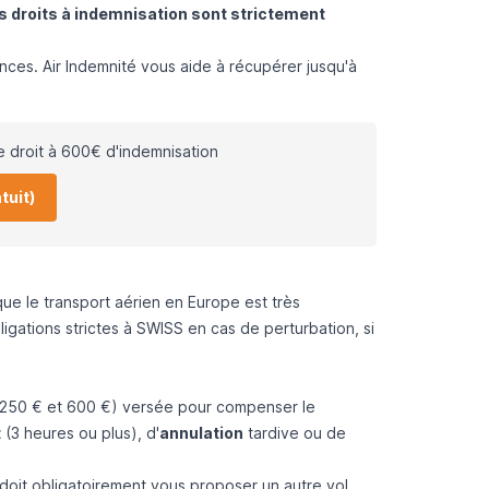
s droits à indemnisation sont strictement
es. Air Indemnité vous aide à récupérer jusqu'à
e droit à 600€ d'indemnisation
tuit)
que le transport aérien en Europe est très
gations strictes à SWISS en cas de perturbation, si
 250 € et 600 €) versée pour compenser le
t
(3 heures ou plus), d'
annulation
tardive ou de
doit obligatoirement vous proposer un autre vol