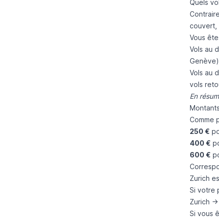
Quels vo
Contrair
couvert,
Vous êtes
Vols au d
Genève) 
Vols au 
vols ret
En résumé
Montants
Comme po
250 €
po
400 €
po
600 €
po
Correspo
Zurich e
Si votre 
Zurich -
Si vous ê