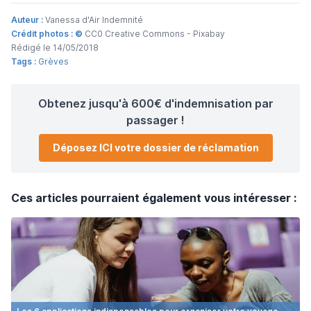
Auteur :
Vanessa d'Air Indemnité
Crédit photos : ©
CC0 Creative Commons - Pixabay
Rédigé le 14/05/2018
Tags :
Grèves
Obtenez jusqu'à 600€ d'indemnisation par
passager !
Déposez ICI votre dossier de réclamation
Ces articles pourraient également vous intéresser :