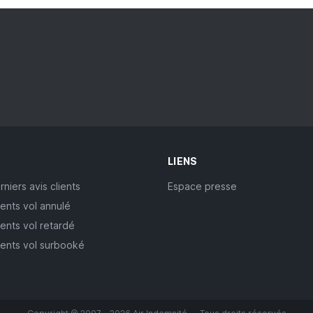
LIENS
rniers avis clients
Espace presse
ients vol annulé
ients vol retardé
lients vol surbooké