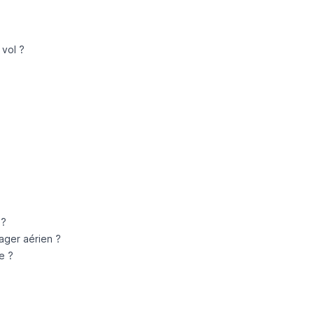
 vol ?
 ?
ager aérien ?
e ?