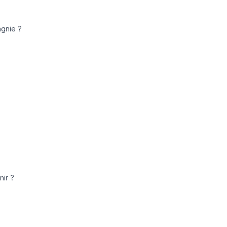
agnie ?
nir ?