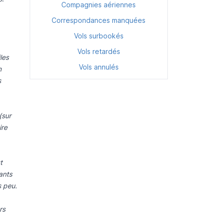
Compagnies aériennes
Correspondances manquées
Vols surbookés
Vols retardés
les
Vols annulés
n
s
(sur
ire
t
ants
s peu.
rs