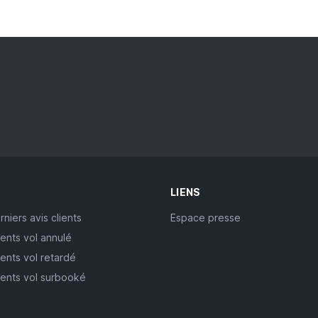
LIENS
rniers avis clients
Espace presse
ients vol annulé
ients vol retardé
lients vol surbooké