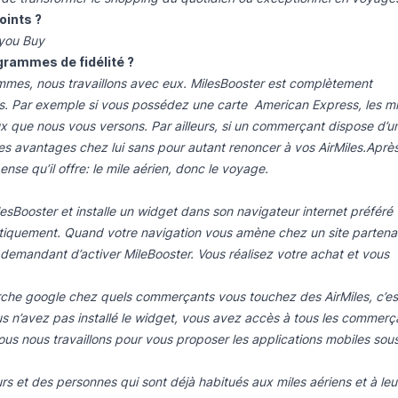
oints ?
 you Buy
grammes de fidélité ?
mes, nous travaillons avec eux. MilesBooster est complètement
s. Par exemple si vous possédez une carte American Express, les mi
 que nous vous versons. Par ailleurs, si un commerçant dispose d’u
s avantages chez lui sans pour autant renoncer à vos AirMiles.Aprè
nse qu’il offre: le mile aérien, donc le voyage.
r MilesBooster et installe un widget dans son navigateur internet préféré 
matiquement. Quand votre navigation vous amène chez un site partena
 demandant d’activer MileBooster. Vous réalisez votre achat et vous
che google chez quels commerçants vous touchez des AirMiles, c’es
ous n’avez pas installé le widget, vous avez accès à tous les commerç
us nous travaillons pour vous proposer les applications mobiles sou
s et des personnes qui sont déjà habitués aux miles aériens et à leu