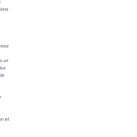
s
ions
nous
ns un
lus
de
r
on et