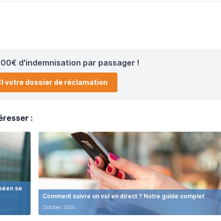
00€ d'indemnisation par passager !
I votre dossier de réclamation
éresser :
opéen se
Comment suivre un vol en direct ? Notre guide complet
October 2025