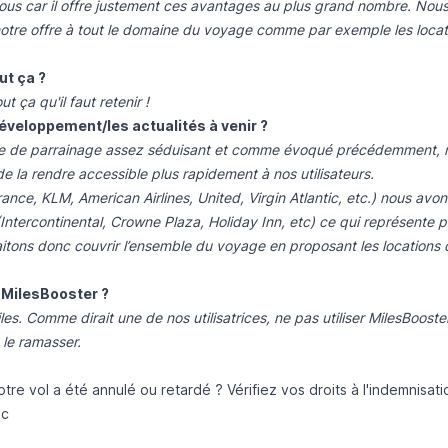
ous car il offre justement ces avantages au plus grand nombre. Nou
 notre offre à tout le domaine du voyage comme par exemple les locat
ut ça ?
ut ça qu'il faut retenir !
éveloppement/les actualités à venir ?
me de parrainage assez séduisant et comme évoqué précédemment, 
e la rendre accessible plus rapidement à nos utilisateurs.
rance, KLM, American Airlines, United, Virgin Atlantic, etc.) nous avo
(Intercontinental, Crowne Plaza, Holiday Inn, etc) ce qui représente p
tons donc couvrir l’ensemble du voyage en proposant les locations 
 MilesBooster ?
s. Comme dirait une de nos utilisatrices, ne pas utiliser MilesBooste
s le ramasser.
re vol a été annulé ou retardé ? Vérifiez vos droits à l'indemnisati
ic