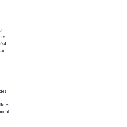
u
uro
déal
 Le
 des
lle et
hment