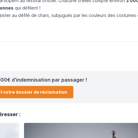
rticipent au festival officiel. Chacune d'elles compte environ
3 00
sonnes
qui défilent !
ssister au défilé de chars, subjugués par les couleurs des costumes 
00€ d'indemnisation par passager !
I votre dossier de réclamation
éresser :