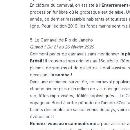
En clôture du carnaval, on assiste à
l’Enterrement 
procession funèbre où le grotesque est de mise. 
année, ce dernier rassemble habitants et touristes
ligne. Pour l'édition 2019, les fonds marins sont mis 
5. Le Carnaval de Rio de Janeiro
Quand ? Du 21 au 26 février 2020
Comment parler de carnavals sans mentionner
le p
Brésil
! Il trouverait ses origines au 15e siècle. R
plumes, de sequins et de paillettes, il doit aussi 
occasion :
la samba
!
Dans une ambiance survoltée, ce carnaval populaire, 
chaque année plus d'un million de visiteurs qui assi
rue, fêtes improvisées, défilés sophistiqués.... Le 
voyage au Brésil à cette période de l’année. C’est a
talents des écoles de samba venus du pays, voire du
événement !
Rendez-vous au « sambodrome »
pour assister a