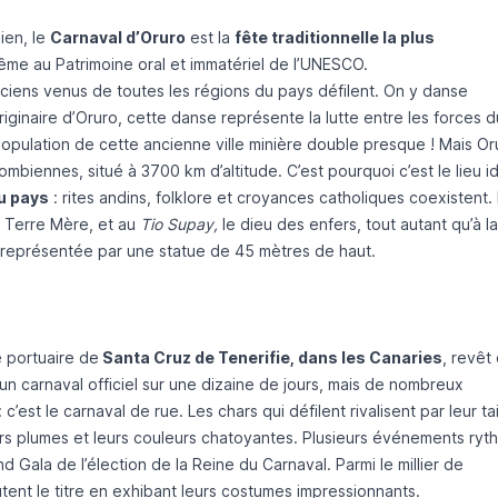
ien, le
Carnaval d’Oruro
est la
fête traditionnelle la plus
même au Patrimoine oral et immatériel de l’UNESCO.
iciens venus de toutes les régions du pays défilent. On y danse
riginaire d’Oruro, cette danse représente la lutte entre les forces d
 population de cette ancienne ville minière double presque ! Mais Or
biennes, situé à 3700 km d’altitude. C’est pourquoi c’est le lieu i
u pays
: rites andins, folklore et croyances catholiques coexistent.
la Terre Mère, et au
Tio Supay,
le dieu des enfers, tout autant qu’à la
s représentée par une statue de 45 mètres de haut.
e portuaire de
Santa Cruz de Tenerifie, dans les Canaries
, revêt
n carnaval officiel sur une dizaine de jours, mais de nombreux
’est le carnaval de rue. Les chars qui défilent rivalisent par leur tai
eurs plumes et leurs couleurs chatoyantes. Plusieurs événements ryt
Gala de l’élection de la Reine du Carnaval. Parmi le millier de
tent le titre en exhibant leurs costumes impressionnants.