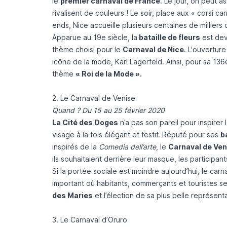
le
premier carnaval de France
. Le jour, on peut a
rivalisent de couleurs ! Le soir, place aux « corsi 
ends, Nice accueille plusieurs centaines de milliers
Apparue au 19e siècle, la
bataille de fleurs
est dev
thème choisi pour le
Carnaval de Nice
. L'ouvertur
icône de la mode, Karl Lagerfeld. Ainsi, pour sa 13
thème
« Roi de la Mode ».
2. Le Carnaval de Venise
Quand ? Du 15 au 25 février 2020
La Cité des Doges
n’a pas son pareil pour inspirer 
visage à la fois élégant et festif. Réputé pour ses
b
inspirés de la
Comedia dell’arte
, le
Carnaval de Ven
ils souhaitaient derrière leur masque, les participant
Si la portée sociale est moindre aujourd’hui, le ca
important où habitants, commerçants et touristes se
des Maries
et l’élection de sa plus belle représent
3. Le Carnaval d’Oruro