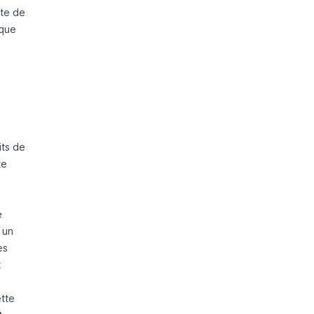
rte de
aque
its de
te
e
 un
es
t
ette