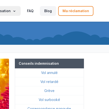
sation
FAQ
Blog
Ma réclamation
Conseils indemnisation
Vol annulé
Vol retardé
Grève
Vol surbooké
Correspondance manquée