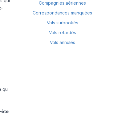
s qui
Compagnies aériennes
k-
Correspondances manquées
Vols surbookés
e
Vols retardés
Vols annulés
e qui
Fête