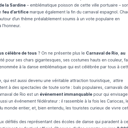
de la Sardine
– emblématique poisson de cette ville portuaire – so
Un
feu d’artifice
marque également la fin du carnaval espagnol. Ch
 autour d’un thème préalablement soumis à un vote populaire en
à l’honneur.
lus célèbre de tous
? On ne présente plus le
Carnaval de Rio
,
au
éputé pour ses chars gigantesques, ses costumes hauts en couleur, fa
sa renommée à la danse emblématique qui est célébrée par tous à cet
qui est aussi devenu une véritable attraction touristique, attire
stent à des spectacles de toute sorte : bals populaires, carnavals d
Carnaval de Rio est un
événement immanquable
pour qui envisage
ussi un événement fédérateur : il rassemble à la fois les Cariocas, l
 monde entier, et, bien entendu, les touristes curieux de vivre ce
ux défilés des représentant des écoles de danse qui paradent à c