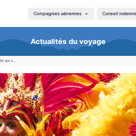
Compagnies aériennes
Conseil indemni
Actualités du voyage
5 carnavals dans le monde qui vont vous faire aimer l’hiver !