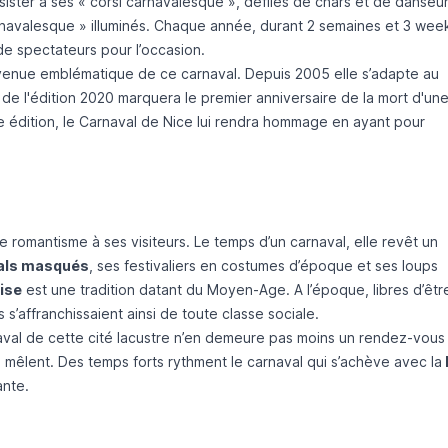
ssister à ses « corsi carnavalesque », défilés de chars et de danseur
carnavalesque » illuminés. Chaque année, durant 2 semaines et 3 wee
 de spectateurs pour l’occasion.
enue emblématique de ce carnaval. Depuis 2005 elle s’adapte au
e de l'édition 2020 marquera le premier anniversaire de la mort d'un
6e édition, le Carnaval de Nice lui rendra hommage en ayant pour
le romantisme à ses visiteurs. Le temps d’un carnaval, elle revêt un
als masqués
, ses festivaliers en costumes d’époque et ses loups
ise
est une tradition datant du Moyen-Age. A l’époque, libres d’êtr
s s’affranchissaient ainsi de toute classe sociale.
rnaval de cette cité lacustre n’en demeure pas moins un rendez-vous
 mêlent. Des temps forts rythment le carnaval qui s’achève avec la
ante.