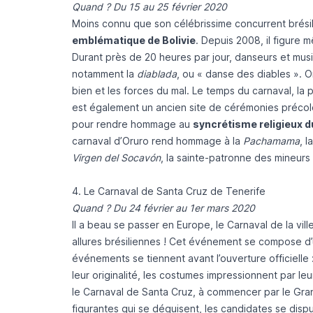
Quand ? Du 15 au 25 février 2020
Moins connu que son célébrissime concurrent brésil
emblématique de Bolivie
. Depuis 2008, il figure 
Durant près de 20 heures par jour, danseurs et mus
notamment la
diablada
, ou « danse des diables ». O
bien et les forces du mal. Le temps du carnaval, la
est également un ancien site de cérémonies précolom
pour rendre hommage au
syncrétisme religieux d
carnaval d’Oruro rend hommage à la
Pachamama
, 
Virgen del Socavón
, la sainte-patronne des mineur
4. Le Carnaval de Santa Cruz de Tenerife
Quand ? Du 24 février au 1er mars 2020
Il a beau se passer en Europe, le Carnaval de la vill
allures brésiliennes ! Cet événement se compose d’u
événements se tiennent avant l’ouverture officielle : c
leur originalité, les costumes impressionnent par l
le Carnaval de Santa Cruz, à commencer par le Grand 
figurantes qui se déguisent, les candidates se dispu