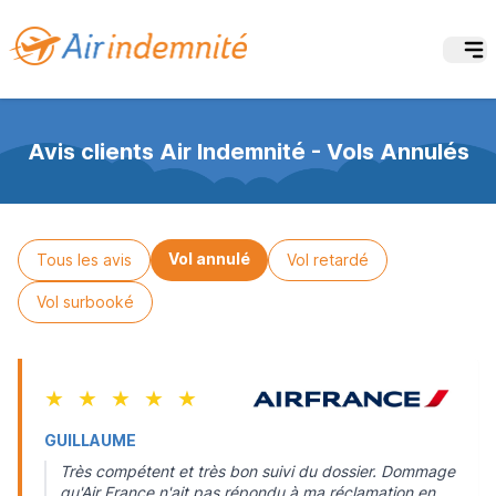
Avis clients Air Indemnité - Vols Annulés
Vol annulé
Tous les avis
Vol retardé
Vol surbooké
★
★
★
★
★
GUILLAUME
Très compétent et très bon suivi du dossier. Dommage
qu'Air France n'ait pas répondu à ma réclamation en