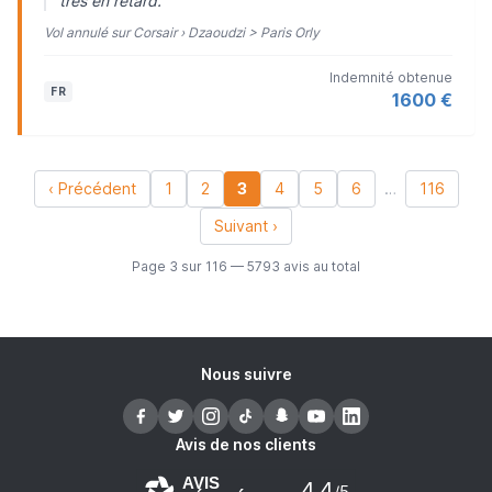
très en retard.
Vol annulé sur Corsair › Dzaoudzi > Paris Orly
Indemnité obtenue
FR
1600 €
‹ Précédent
1
2
3
4
5
6
…
116
Suivant ›
Page 3 sur 116 — 5793 avis au total
Nous suivre
Avis de nos clients
AVIS
4.4
/5