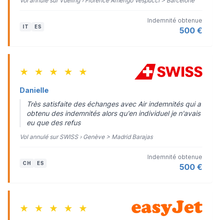
Vol annulé sur Vueling › Florence Amerigo Vespucci > Barcelone
Indemnité obtenue
IT
ES
500 €
★
★
★
★
★
Danielle
Très satisfaite des échanges avec Air indemnités qui a
obtenu des indemnités alors qu'en individuel je n'avais
eu que des refus
Vol annulé sur SWISS › Genève > Madrid Barajas
Indemnité obtenue
CH
ES
500 €
★
★
★
★
★