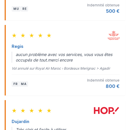
Indemnité obtenue
MU
RE
500 €
★
★
★
★
★
Regis
aucun problème avec vos services, vous vous êtes
occupés de tout.merci encore
Vol annulé sur Royal Air Maroc › Bordeaux Merignac > Agadir
Indemnité obtenue
FR
MA
800 €
★
★
★
★
★
Dujardin
Très clair et facile à utiliser.