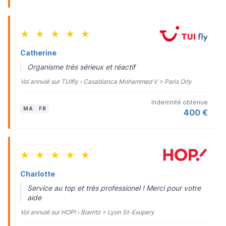
★
★
★
★
★
Catherine
Organisme très sérieux et réactif
Vol annulé sur TUIfly › Casablanca Mohammed V > Paris Orly
Indemnité obtenue
MA
FR
400 €
★
★
★
★
★
Charlotte
Service au top et très professionel ! Merci pour votre
aide
Vol annulé sur HOP! › Biarritz > Lyon St-Exupery