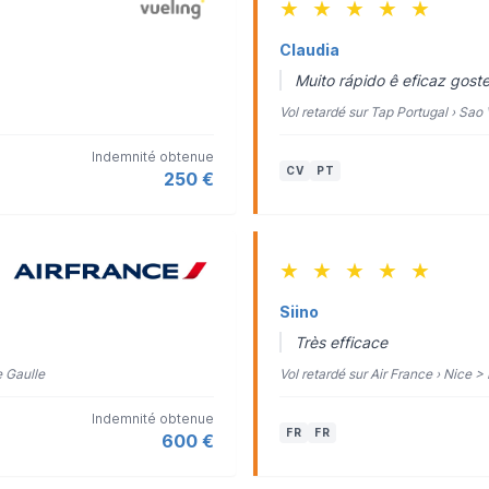
★
★
★
★
★
Claudia
Muito rápido ê eficaz gostei
Vol retardé sur Tap Portugal › Sao
Indemnité obtenue
CV
PT
250 €
★
★
★
★
★
Siino
Très efficace
e Gaulle
Vol retardé sur Air France › Nice >
Indemnité obtenue
FR
FR
600 €