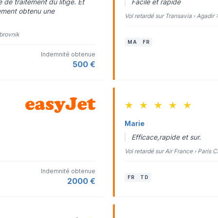
e traitement du litige. Et
Facile et rapide
lement obtenu une
Vol retardé sur Transavia › Agadir
ubrovnik
MA
FR
Indemnité obtenue
500 €
★
★
★
★
★
Marie
Efficace,rapide et sur.
Vol retardé sur Air France › Paris
Indemnité obtenue
FR
TD
2000 €