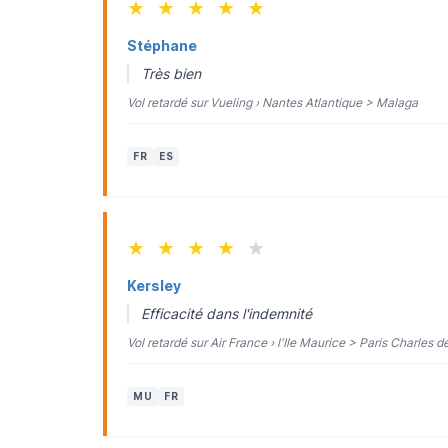
★
★
★
★
★
Stéphane
Très bien
Vol retardé sur Vueling › Nantes Atlantique > Malaga
FR
ES
★
★
★
★
★
Kersley
Efficacité dans l'indemnité
Vol retardé sur Air France › l'Ile Maurice > Paris Charles d
MU
FR