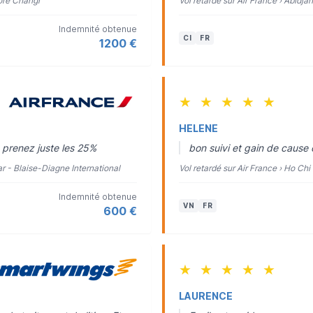
pore Changi
Vol retardé sur Air France › Abidja
Indemnité obtenue
CI
FR
1200 €
★
★
★
★
★
HELENE
s prenez juste les 25%
bon suivi et gain de cause
ar - Blaise-Diagne International
Vol retardé sur Air France › Ho Chi
Indemnité obtenue
VN
FR
600 €
★
★
★
★
★
LAURENCE