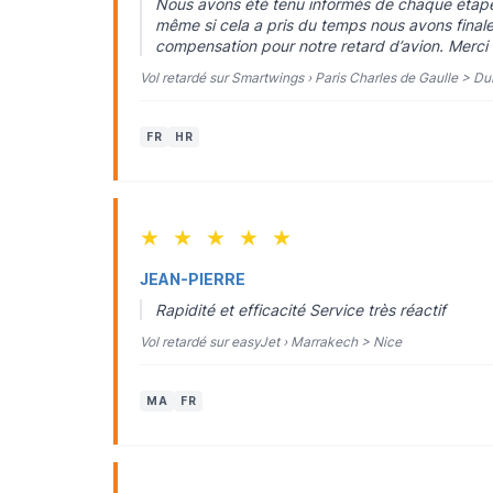
Nous avons été tenu informés de chaque étape d
même si cela a pris du temps nous avons fina
compensation pour notre retard d’avion. Merci
Vol retardé sur Smartwings › Paris Charles de Gaulle > D
FR
HR
★
★
★
★
★
JEAN-PIERRE
Rapidité et efficacité Service très réactif
Vol retardé sur easyJet › Marrakech > Nice
MA
FR