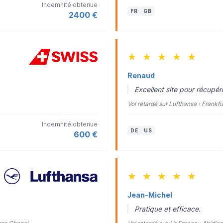
Indemnité obtenue
FR
GB
2400 €
★
★
★
★
★
Renaud
Excellent site pour récupé
Vol retardé sur Lufthansa › Frankf
Indemnité obtenue
DE
US
600 €
★
★
★
★
★
Jean-Michel
Pratique et efficace.