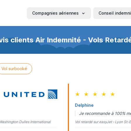
Compagnies aériennes
Conseil indemni
vis clients Air Indemnité - Vols Retard
Vol surbooké
★
★
★
★
★
Delphine
Je recommande à 100% merc
 Washington Dulles International
Vol retardé sur easyJet › Lyon St