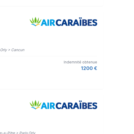
s Orly > Cancun
Indemnité obtenue
1200 €
te-a-Pitre > Paris Orly