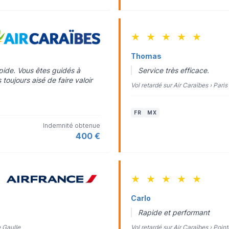
★
★
★
★
★
Thomas
apide. Vous êtes guidés à
Service très efficace.
oujours aisé de faire valoir
Vol retardé sur Air Caraïbes › Pari
FR
MX
Indemnité obtenue
400 €
★
★
★
★
★
Carlo
Rapide et performant
e Gaulle
Vol retardé sur Air Caraïbes › Poin