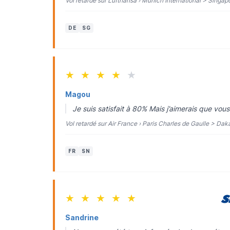
Vol retardé sur Lufthansa › Munich International > Singa
DE
SG
★
★
★
★
★
Magou
Je suis satisfait à 80% Mais j’aimerais que vou
Vol retardé sur Air France › Paris Charles de Gaulle > Dak
FR
SN
★
★
★
★
★
Sandrine