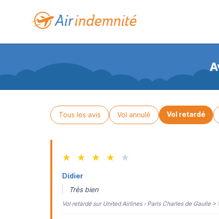
A
Vol retardé
Tous les avis
Vol annulé
★
★
★
★
★
Didier
Très bien
Vol retardé sur United Airlines › Paris Charles de Gaulle >