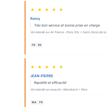
★
★
★
★
★
Remy
Très bon service et bonne prise en vharge
Vol retardé sur Air France › Paris Orly > Saint-Denis de la
FR
RE
★
★
★
★
★
JEAN-PIERRE
Rapidité et efficacité
Vol retardé sur easyJet › Marrakech > Nice
MA
FR