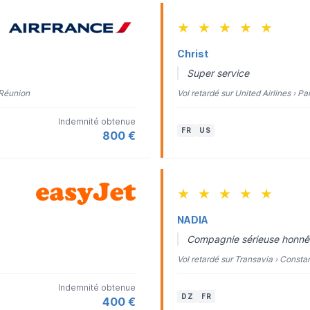
★
★
★
★
★
Christ
Super service
 Réunion
Vol retardé sur United Airlines › P
Indemnité obtenue
FR
US
800 €
★
★
★
★
★
NADIA
Compagnie sérieuse honnêt
Vol retardé sur Transavia › Constan
Indemnité obtenue
DZ
FR
400 €