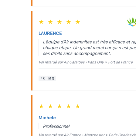
★
★
★
★
★
LAURENCE
L’équipe d’Air indemnités est très efficace et r
chaque étape. Un grand merci car ça n est pas t
ses droits sans accompagnement.
Vol retardé sur Air Caraïbes › Paris Orly > Fort de France
FR
MQ
★
★
★
★
★
Michele
Professionnel
Vol retardé sur Air France › Manchester > Paris Charles d