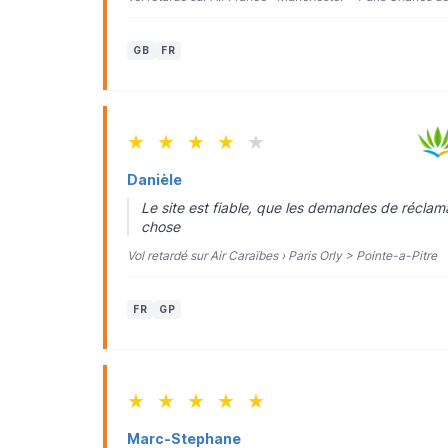
GB
FR
★
★
★
★
★
Danièle
Le site est fiable, que les demandes de réclam
chose
Vol retardé sur Air Caraïbes › Paris Orly > Pointe-a-Pitre
FR
GP
★
★
★
★
★
Marc-Stephane