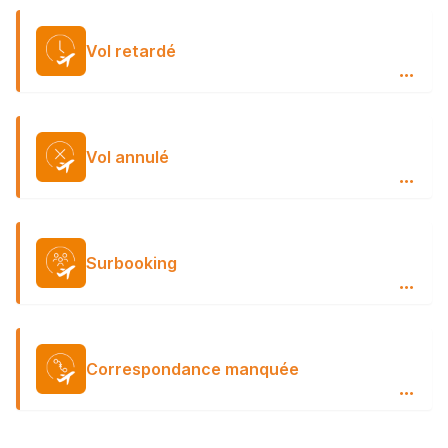
Vol retardé
…
Vol annulé
…
Surbooking
…
Correspondance manquée
…