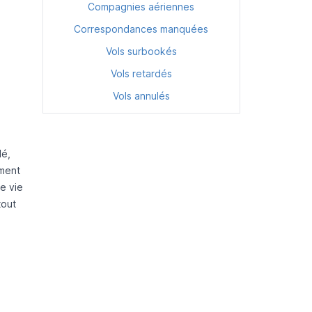
Compagnies aériennes
Correspondances manquées
Vols surbookés
Vols retardés
Vols annulés
lé,
ement
e vie
tout