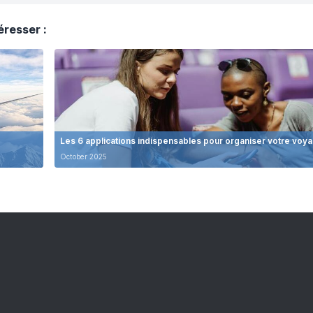
éresser :
Les 6 applications indispensables pour organiser votre voy
October 2025