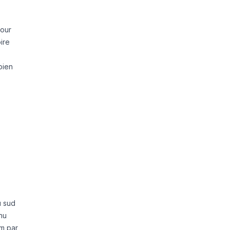
pour
ire
bien
u sud
nu
km par