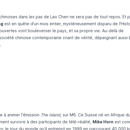
 chinoises dans les pas de Lao Chen ne sera pas de tout repos. Et 
ng
est en quête d'un mois entier, mystérieusement disparu de l'Histo
ouvertes vont bouleverser le pays, et sa propre vie. Au-delà de
la société chinoise contemporaine criant de vérité, dépeignant aussi 
.
e à animer l'émission
The Island
, sur M6. Ce Suisse né en Afrique d
ment survivre à des participants de télé-réalité,
Mike Horn
est con
ro
, le tour du monde qu'il entreprit en 1999 en parcourant 40 000 