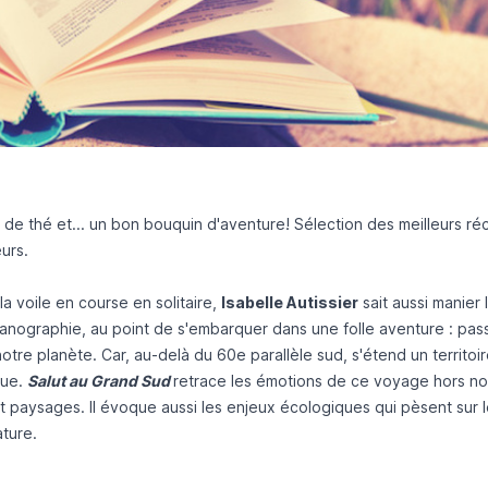
e de thé et... un bon bouquin d'aventure! Sélection des meilleurs réc
eurs.
a voile en course en solitaire,
Isabelle Autissier
sait aussi manier 
océanographie, au point de s'embarquer dans une folle aventure : pas
tre planète. Car, au-delà du 60e parallèle sud, s'étend un territoi
que.
Salut au Grand Sud
retrace les émotions de ce voyage hors n
paysages. Il évoque aussi les enjeux écologiques qui pèsent sur 
ature.