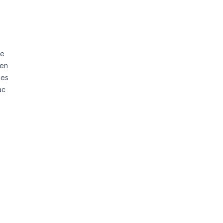
e
 en
nes
ac