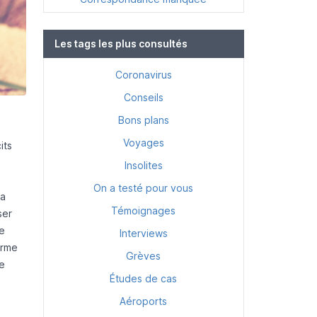
Les tags les plus consultés
Coronavirus
Conseils
Bons plans
Voyages
its
Insolites
On a testé pour vous
la
Témoignages
ser
re
Interviews
orme
Grèves
le
Études de cas
Aéroports