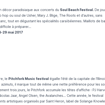
e un décor paradisiaque aux concerts du
Soul Beach Festival.
De jou
 hop ou soul de Usher, Mary J. Blige, The Roots et d'autres, sans
lanc, tout en dégustant les spécialités caraïbéennes. Maillots de ba
ifficile à préparer...
4-29 mai 2017
re, le
Pitchfork Music festival
égaille l'été de la capitale de l'Illinoi
s azimuts, il marque tout de même une nette préférence pour les s
ment trois jours, le Pitchfork accumule les têtes d'affiche : PJ Harv
olas Jaar, Angel Olsen, the Avalanches... Cette année, le festival
nts artistiques organisés par Saint Heron, label de Solange Knowle