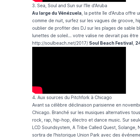
3. Sea, Soul and Sun sur l'île d'Aruba
Au large du Vénézuela
, la petite île d'Aruba offr
comme de nuit, surfez sur les vagues de groove, hip
oublier de profiter des DJ sur les plages de sable b
lunettes de soleil... votre valise ne devrait pas être d
http://soulbeach.net/2017/
Soul Beach Festival
,
2
4. Aux sources du Pitchfork à Chicago
Avant sa célèbre déclinaison parisienne en novemb
Chicago. Branché sur les musiques alternatives tou
rock, rap, hip-hop, électro et dance music. Sur seule
LCD Soundsystem, A Tribe Called Quest, Solange, Nic
sortira de l'historique Union Park avec des événeme