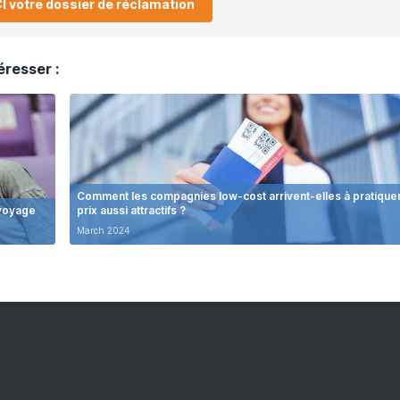
I votre dossier de réclamation
éresser :
Comment les compagnies low-cost arrivent-elles à pratique
 voyage
prix aussi attractifs ?
March 2024