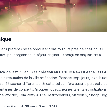
sique
ciens préférés ne se produisent pas toujours près de chez nous !
stival pour organiser un séjour original ? Aperçu en playlists de
5
.
ival de jazz ? Depuis sa
création en 1970
, le
New Orleans Jazz &
t la réputation de la ville américaine. Pendant sept jours, jazz, blue
r 12 scènes différentes. Si cette édition fera aussi la part belle a
taines de concerts. Groupes locaux, jeunes talents et institutions
tevie Wonder, Tom Petty & The Heartbreakers, Maroon 5, Snoop Dog
itage Festival,
28 avril-7 mai 2017.