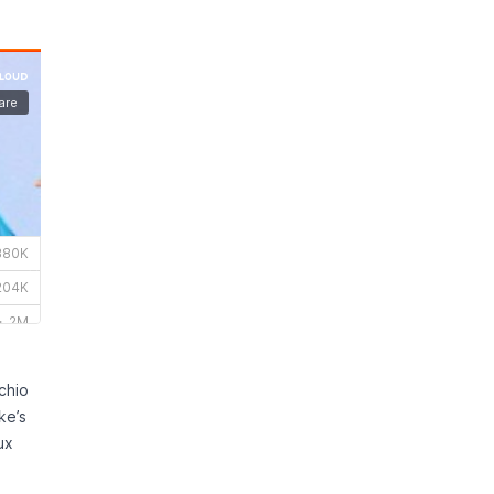
chio
ke’s
ux