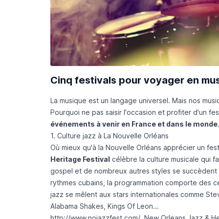
Cinq festivals pour voyager en mu
La musique est un langage universel. Mais nos musi
Pourquoi ne pas saisir l'occasion et profiter d'un fe
événements à venir en France et dans le monde
1. Culture jazz à La Nouvelle Orléans
Où mieux qu'à la Nouvelle Orléans apprécier un fest
Heritage Festival
célèbre la culture musicale qui fai
gospel et de nombreux autres styles se succèdent su
rythmes cubains, la programmation comporte des cen
jazz se mêlent aux stars internationales comme S
Alabama Shakes, Kings Of Leon...
http://www.nojazzfest.com/
New Orleans Jazz & Her