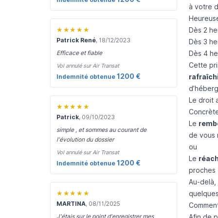
à votre d
Heureuse
★★★★★
Dès 2 he
Patrick René
, 18/12/2023
Dès 3 heu
Dès 4 heu
Efficace et fiable
Cette pr
Vol annulé sur Air Transat
1200 €
rafraîc
Indemnité obtenue
d’héberge
Le droit
★★★★★
Concrète
Patrick
, 09/10/2023
Le
rembo
simple , et sommes au courant de
de vous 
l'évolution du dossier
ou
Vol annulé sur Air Transat
Le
réach
1200 €
Indemnité obtenue
proches d
Au-delà,
★★★★★
quelques 
MARTINA
, 08/11/2025
Comment s
Afin de 
J'étais sur le point d'enregistrer mes