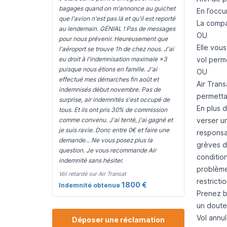
bagages quand on m'annonce au guichet
En l’occ
que l'avion n'est pas là et qu'il est reporté
La compa
au lendemain. GÉNIAL ! Pas de messages
OU
pour nous prévenir. Heureusement que
Elle vous
l'aéroport se trouve 1h de chez nous. J'ai
vol perm
eu droit à l'indemnisation maximale ×3
puisque nous étions en famille. J'ai
OU
effectué mes démarches fin août et
Air Trans
indemnisés début novembre. Pas de
permetta
surprise, air indemnités s'est occupé de
En plus d
tous. Et ils ont pris 30% de commission
verser un
comme convenu. J'ai tenté, j'ai gagné et
je suis ravie. Donc entre 0€ et faire une
responsab
demande... Ne vous posez plus la
grèves de
question. Je vous recommande Air
conditio
indemnité sans hésiter.
problèmes
Vol retardé sur Air Transat
restricti
1800 €
Indemnité obtenue
Prenez bi
un doute
Vol annul
Déposer une réclamation