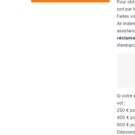
Pour obt
soit par 
Faites vo
Air Inde
assistan
réclama
d’embarq
Si votre
vol :
250 € pou
400 € pou
600 € po
Déposez 