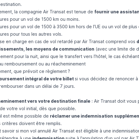
estination.
ment, la compagnie Air Transat est tenue de
fournir une assista
ures pour un vol de 1500 km ou moins.
res pour un vol de 1500 à 3500 km hors de l’UE ou un vol de plus d
res pour tous les autres vols.
ise en charge en cas de vol retardé par Air Transat comprend vos
d
hissements, les moyens de communication
(avec une limite de d
ment pour la nuit, ainsi que le transfert vers l’hôtel, le cas échéant
 au remboursement ou au réacheminement
ment, que prévoit ce règlement ?
ursement intégral de votre billet
si vous décidez de renoncer à 
rembourser dans un délai de 7 jours.
eminement vers votre destination finale
: Air Transat doit vous 
e votre vol initial, dès que possible.
 il est même possible de
réclamer une indemnisation
supplémen
critères doivent être remplis.
avoir si mon vol annulé Air Transat est éligible à une indemnisatio
prétendre à une
indemnisation
suite à l’annulation d’un vol par Air