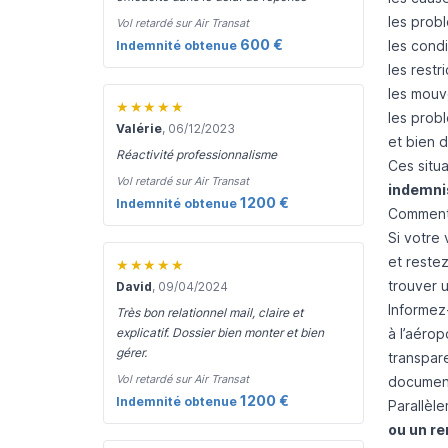
les probl
Vol retardé sur Air Transat
600 €
les cond
Indemnité obtenue
les restr
les mouv
★★★★★
les probl
Valérie
, 06/12/2023
et bien d
Réactivité professionnalisme
Ces situ
Vol retardé sur Air Transat
indemni
1200 €
Indemnité obtenue
Comment a
Si votre 
et restez
★★★★★
trouver 
David
, 09/04/2024
Informez
Très bon relationnel mail, claire et
à l’aérop
explicatif. Dossier bien monter et bien
gérer.
transpare
Vol retardé sur Air Transat
documents
1200 €
Indemnité obtenue
Parallèle
ou un r