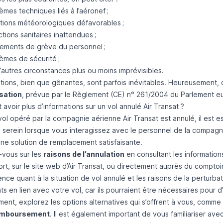
èmes techniques liés à l’aéronef ;
itions météorologiques défavorables ;
ictions sanitaires inattendues ;
ements de grève du personnel ;
èmes de sécurité ;
’autres circonstances plus ou moins imprévisibles.
ations, bien que gênantes, sont parfois inévitables. Heureusement, 
sation
, prévue par le
Règlement (CE) n° 261/2004 du Parlement eu
voir plus d’informations sur un vol annulé Air Transat ?
vol opéré par la compagnie aérienne Air Transat est annulé, il est 
 serein lorsque vous interagissez avec le personnel de la compagni
une solution de remplacement satisfaisante.
-vous sur les
raisons de l’annulation
en consultant les informations
ort, sur le site web d’Air Transat, ou directement auprès du compto
nce quant à la situation de vol annulé et les raisons de la perturb
 en lien avec votre vol, car ils pourraient être nécessaires pour d
ment, explorez les options alternatives qui s’offrent à vous, comme l
emboursement
. Il est également important de vous familiariser av