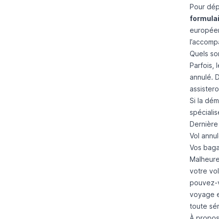
Pour dép
formulai
européen
l’accomp
Quels son
Parfois,
annulé. D
assister
Si la dém
spéciali
Dernière
Vol annul
Vos baga
Malheureu
votre vol
pouvez-v
voyage e
toute sér
À propos 