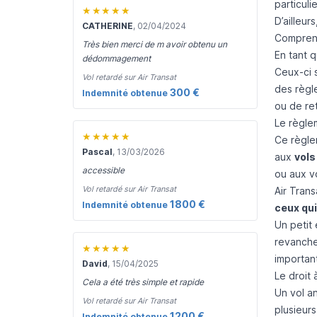
particuli
★★★★★
D’ailleur
CATHERINE
, 02/04/2024
Comprend
Très bien merci de m avoir obtenu un
En tant q
dédommagement
Ceux-ci s
Vol retardé sur Air Transat
des règl
300 €
Indemnité obtenue
ou de ret
Le règle
★★★★★
Ce règle
Pascal
, 13/03/2026
aux
vols
accessible
ou aux v
Vol retardé sur Air Transat
Air Tran
1800 €
Indemnité obtenue
ceux qui
Un petit 
revanche
★★★★★
importan
David
, 15/04/2025
Le droit 
Cela a été très simple et rapide
Un vol a
Vol retardé sur Air Transat
plusieur
1200 €
Indemnité obtenue