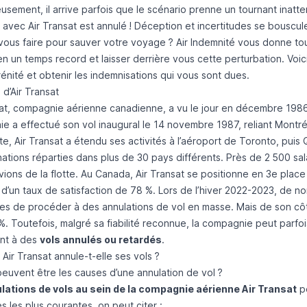
sement, il arrive parfois que le scénario prenne un tournant inatt
 avec Air Transat est annulé ! Déception et incertitudes se bouscule
ous faire pour sauver votre voyage ? Air Indemnité vous donne tou
n un temps record et laisser derrière vous cette perturbation. Voic
énité et obtenir les indemnisations qui vous sont dues.
d’Air Transat
sat, compagnie aérienne canadienne, a vu le jour en décembre 198
e a effectué son vol inaugural le 14 novembre 1987, reliant Montr
ite, Air Transat a étendu ses activités à l’aéroport de Toronto, puis
ations réparties dans plus de 30 pays différents. Près de 2 500 sal
ions de la flotte. Au Canada, Air Transat se positionne en 3e place
t d’un taux de satisfaction de 78 %. Lors de l’hiver 2022-2023, de
tes de procéder à des annulations de vol en masse. Mais de son côt
%. Toutefois, malgré sa fiabilité reconnue, la compagnie peut parfo
nt à des
vols annulés ou retardés
.
Air Transat annule-t-elle ses vols ?
peuvent être les causes d’une annulation de vol ?
lations de vols au sein de la compagnie aérienne Air Transat
pe
s les plus courantes, on peut citer :