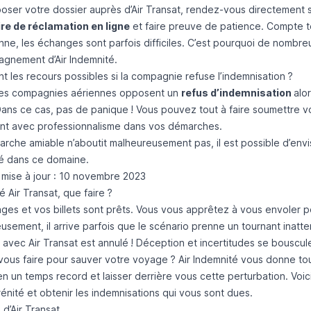
oser votre dossier auprès d’Air Transat, rendez-vous directement s
re de réclamation en ligne
et faire preuve de patience. Compte t
ne, les échanges sont parfois difficiles. C’est pourquoi de nombr
agnement d’Air Indemnité.
t les recours possibles si la compagnie refuse l’indemnisation ?
 les compagnies aériennes opposent un
refus d’indemnisation
alo
ans ce cas, pas de panique ! Vous pouvez tout à faire soumettre vo
ont avec professionnalisme dans vos démarches.
arche amiable n’aboutit malheureusement pas, il est possible d’envi
sé dans ce domaine.
 mise à jour : 10 novembre 2023
é Air Transat, que faire ?
ges et vos billets sont prêts. Vous vous apprêtez à vous envoler p
sement, il arrive parfois que le scénario prenne un tournant inatt
 avec Air Transat est annulé ! Déception et incertitudes se bouscule
ous faire pour sauver votre voyage ? Air Indemnité vous donne tou
n un temps record et laisser derrière vous cette perturbation. Voic
énité et obtenir les indemnisations qui vous sont dues.
d’Air Transat