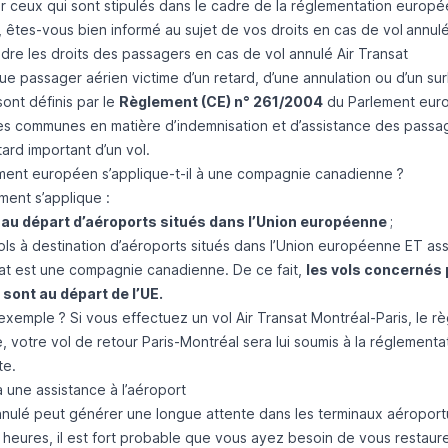
er ceux qui sont stipulés dans le cadre de la réglementation europ
s, êtes-vous bien informé au sujet de vos droits en cas de
vol annul
re les droits des passagers en cas de vol annulé Air Transat
ue passager aérien victime d’un retard, d’une annulation ou d’un su
ont définis par le
Règlement (CE) n° 261/2004
du Parlement europ
es communes en matière d’indemnisation et d’assistance des passa
ard important d’un vol.
ment européen s’applique-t-il à une compagnie canadienne ?
ment s’applique :
 au départ d’aéroports situés dans l’Union européenne
;
ols à destination d’aéroports situés dans l’Union européenne ET 
sat est une compagnie canadienne. De ce fait,
les vols concernés
 sont au départ de l’UE.
exemple ? Si vous effectuez un vol Air Transat Montréal-Paris, le 
, votre vol de retour Paris-Montréal sera lui soumis à la réglemen
te.
à une assistance à l’aéroport
nnulé peut générer une longue attente dans les terminaux aéroport
s heures, il est fort probable que vous ayez besoin de vous restau