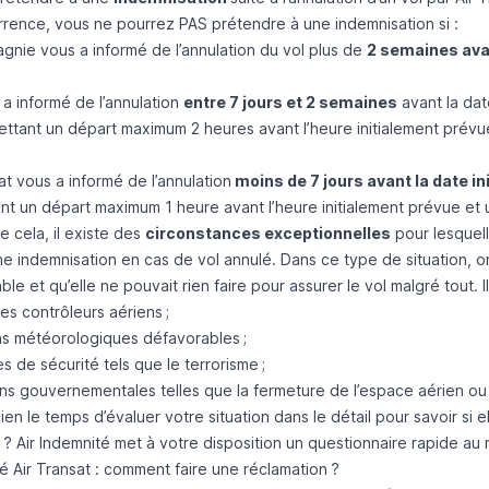
urrence, vous ne pourrez PAS prétendre à une indemnisation si :
gnie vous a informé de l’annulation du vol plus de
2 semaines avan
 a informé de l’annulation
entre 7 jours et 2 semaines
avant la dat
ettant un départ maximum 2 heures avant l’heure initialement prév
at vous a informé de l’annulation
moins de 7 jours avant la date i
nt un départ maximum 1 heure avant l’heure initialement prévue et
e cela, il existe des
circonstances exceptionnelles
pour lesquel
e indemnisation en cas de vol annulé. Dans ce type de situation, on
le et qu’elle ne pouvait rien faire pour assurer le vol malgré tout. 
s contrôleurs aériens ;
ns météorologiques défavorables ;
 de sécurité tels que le terrorisme ;
ons gouvernementales telles que la fermeture de l’espace aérien ou d
en le temps d’évaluer votre situation dans le détail pour savoir si 
 ?
Air Indemnité
met à votre disposition un questionnaire rapide au
é Air Transat : comment faire une réclamation ?