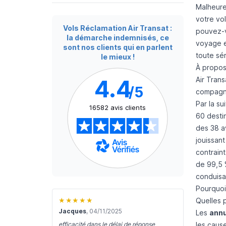
Malheureu
votre vol
Vols Réclamation Air Transat :
pouvez-v
la démarche indemnisés, ce
voyage e
sont nos clients qui en parlent
toute sér
le mieux !
À propos 
Air Tran
4.4
/5
compagni
Par la su
16582 avis clients
60 destin
des 38 av
jouissan
contrain
de 99,5 
conduisa
Pourquoi 
★★★★★
Quelles 
Jacques
, 04/11/2025
Les
annu
les cause
efficacité dans le délai de réponse