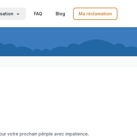
sation
FAQ
Blog
Ma réclamation
our votre prochain périple avec impatience.