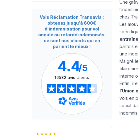
Une grèv
l'indemn
chez Tra
Vols Réclamation Transavia :
obtenez jusqu'à 600€
Les mouv
d'indemnisation pour vol
spécifiq
annulé ou retardé indemnisés,
entraîne
ce sont nos clients qui en
parlent le mieux !
parfois 
une inde
4.4
Malgré l
/5
clairemen
interne o
16582 avis clients
Enfin, il
l'Union 
vols en 
social d
Indemnisa
★★★★★