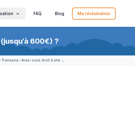
sation
FAQ
Blog
Ma réclamation
 (jusqu'à 600€) ?
Grève Transavia : Avez-vous droit à une indemnisation (jusqu'à 600€) ?