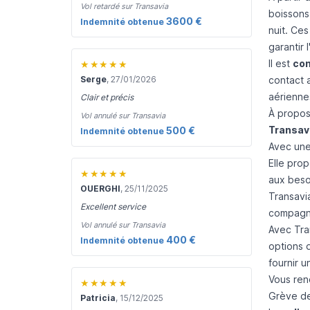
Vol retardé sur Transavia
boissons,
3600 €
Indemnité obtenue
nuit. Ces
garantir 
Il est
con
★★★★★
Serge
, 27/01/2026
contact 
aériennes
Clair et précis
À propos
Vol annulé sur Transavia
Transav
500 €
Indemnité obtenue
Avec une
Elle pro
★★★★★
aux beso
OUERGHI
, 25/11/2025
Transavi
Excellent service
compagnie
Vol annulé sur Transavia
Avec Tra
400 €
Indemnité obtenue
options 
fournir 
Vous ren
★★★★★
Grève de
Patricia
, 15/12/2025