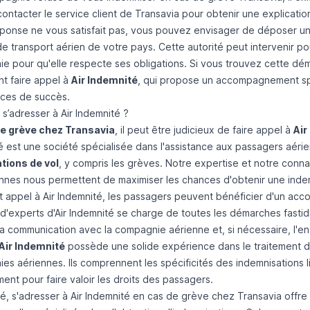
ntacter le service client de Transavia pour obtenir une explication 
réponse ne vous satisfait pas, vous pouvez envisager de déposer u
e transport aérien de votre pays. Cette autorité peut intervenir pour
e pour qu'elle respecte ses obligations. Si vous trouvez cette 
t faire appel à
Air Indemnité
, qui propose un accompagnement spéc
ces de succès.
s’adresser à Air Indemnité ?
e grève chez Transavia
, il peut être judicieux de faire appel à
Air
é est une société spécialisée dans l'assistance aux passagers aéri
tions de vol
, y compris les grèves. Notre expertise et notre con
nes nous permettent de maximiser les chances d'obtenir une inde
nt appel à Air Indemnité, les passagers peuvent bénéficier d'un 
 d'experts d'Air Indemnité se charge de toutes les démarches fastid
la communication avec la compagnie aérienne et, si nécessaire, l'e
Air Indemnité
possède une solide expérience dans le traitement d
es aériennes. Ils comprennent les spécificités des indemnisations
ent pour faire valoir les droits des passagers.
é, s'adresser à Air Indemnité en cas de grève chez Transavia offre 