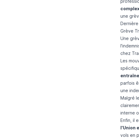
professi
comple
une grèv
Dernière
Grève Tra
Une grèv
l'indemn
chez Tra
Les mouv
spécifiq
entraîne
parfois 
une inde
Malgré l
clairemen
interne o
Enfin, il
l'Union 
vols en 