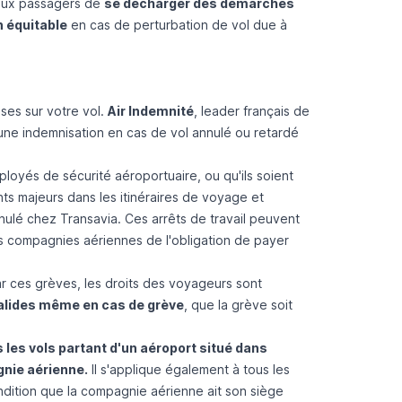
 aux passagers de
se décharger des démarches
 équitable
en cas de perturbation de vol due à
es sur votre vol.
Air Indemnité
,
leader français de
une indemnisation en cas de vol annulé ou retardé
loyés de sécurité aéroportuaire, ou qu'ils soient
s majeurs dans les itinéraires de voyage et
nulé chez Transavia
. Ces arrêts de travail peuvent
s compagnies aériennes de l'obligation de payer
r ces grèves, les droits des voyageurs sont
valides même en cas de grève
, que la grève soit
 les vols partant d'un aéroport situé dans
gnie aérienne.
Il s'applique également à tous les
dition que la compagnie aérienne ait son siège