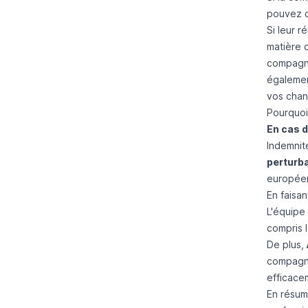
pouvez co
Si leur 
matière d
compagni
égalemen
vos chan
Pourquoi 
En cas d
Indemnit
perturba
européen
En faisa
L'équipe
compris 
De plus,
compagni
efficacem
En résum