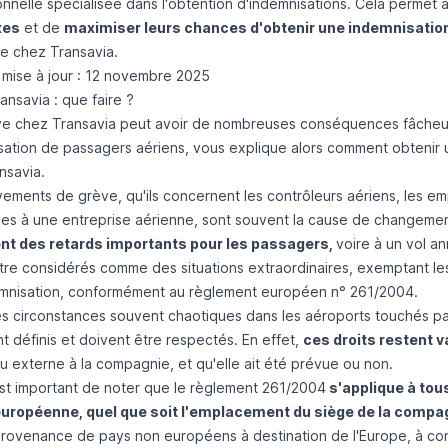
onnelle spécialisée dans l'obtention d'indemnisations. Cela permet
xes
et de
maximiser leurs chances d'obtenir une indemnisation
e chez Transavia.
 mise à jour : 12 novembre 2025
nsavia : que faire ?
e chez Transavia peut avoir de nombreuses conséquences fâcheus
isation de passagers aériens
, vous explique alors comment obtenir 
nsavia.
ements de grève, qu'ils concernent les contrôleurs aériens, les emp
ues à une entreprise aérienne, sont souvent la cause de changement
nt des retards importants pour les passagers,
voire à
un vol an
être considérés comme des situations extraordinaires, exemptant le
mnisation, conformément
au règlement européen n° 261/2004
.
es circonstances souvent chaotiques dans les aéroports touchés pa
t définis et doivent être respectés. En effet,
ces droits restent 
u externe à la compagnie, et qu'elle ait été prévue ou non.
 est important de noter que le règlement 261/2004
s'applique à tous
européenne, quel que soit l'emplacement du siège de la compa
provenance de pays non européens à destination de l'Europe, à con