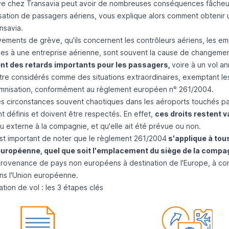
e chez Transavia peut avoir de nombreuses conséquences fâcheus
isation de passagers aériens
, vous explique alors comment obtenir 
nsavia.
ements de grève, qu'ils concernent les contrôleurs aériens, les emp
ues à une entreprise aérienne, sont souvent la cause de changement
nt des retards importants pour les passagers,
voire à
un vol an
être considérés comme des situations extraordinaires, exemptant le
mnisation, conformément
au règlement européen n° 261/2004
.
es circonstances souvent chaotiques dans les aéroports touchés pa
t définis et doivent être respectés. En effet,
ces droits restent 
u externe à la compagnie, et qu'elle ait été prévue ou non.
 est important de noter que le règlement 261/2004
s'applique à tous
européenne, quel que soit l'emplacement du siège de la compa
provenance de pays non européens à destination de l'Europe, à con
ans l'Union européenne.
tion de vol : les 3 étapes clés