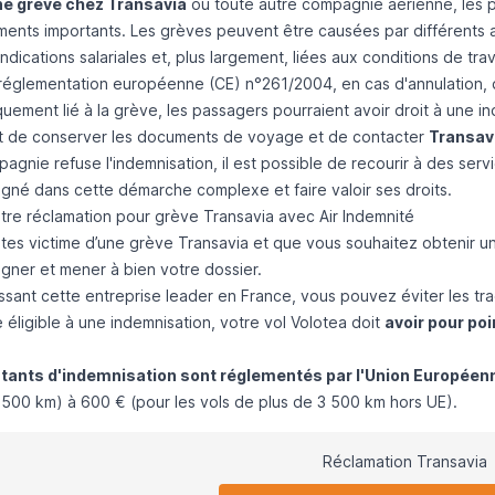
ne grève chez Transavia
ou toute autre compagnie aérienne, les 
ents importants. Les grèves peuvent être causées par différents 
dications salariales et, plus largement, liées aux conditions de trav
 réglementation européenne (CE) n°261/2004, en cas d'annulation, d
ement lié à la grève, les passagers pourraient avoir droit à une ind
t de conserver les documents de voyage et de contacter
Transav
pagnie refuse l'indemnisation, il est possible de recourir à des se
né dans cette démarche complexe et faire valoir ses droits.
otre réclamation pour grève Transavia avec Air Indemnité
êtes victime d’une grève Transavia et que vous souhaitez obtenir u
ner et mener à bien votre dossier.
ssant cette entreprise leader en France, vous pouvez éviter les traca
 éligible à une indemnisation, votre vol Volotea doit
avoir pour poi
tants d'indemnisation sont réglementés par l'Union Européen
1 500 km) à 600 € (pour les vols de plus de 3 500 km hors UE).
Réclamation Transavia