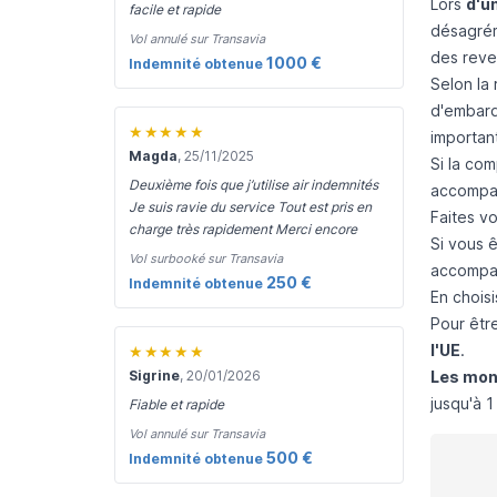
Lors
d'u
facile et rapide
désagrém
Vol annulé sur Transavia
des reven
1000 €
Indemnité obtenue
Selon la
d'embarqu
★★★★★
importan
Magda
, 25/11/2025
Si la com
Deuxième fois que j’utilise air indemnités
accompag
Je suis ravie du service Tout est pris en
Faites v
charge très rapidement Merci encore
Si vous 
Vol surbooké sur Transavia
accompag
250 €
Indemnité obtenue
En choisi
Pour être
l'UE
.
★★★★★
Sigrine
, 20/01/2026
Les mon
jusqu'à 
Fiable et rapide
Vol annulé sur Transavia
500 €
Indemnité obtenue