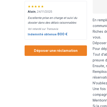
★★★★★
Alain
, 24/11/2025
Excellente prise en charge et suivi du
En rempli
dossier dans des délais raisonnables
communic
Vol retardé sur Transavia
Riches d
800 €
Indemnité obtenue
vous.
Déposer 
Pour dép
Déposer une réclamation
Tout d'ab
preuve d
Ensuite, 
Remplisse
réservati
N'oublie
Une fois
compagn
Mentionne
Si la co