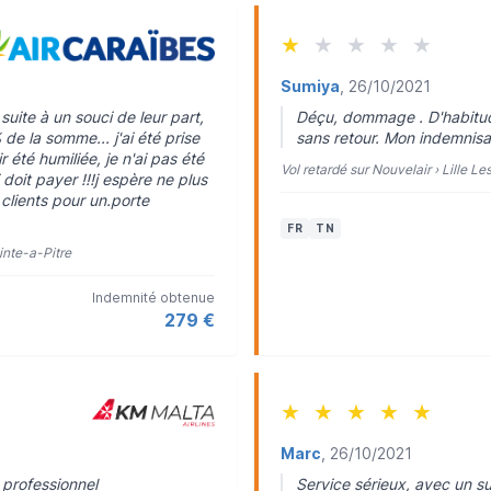
★
★
★
★
★
Sumiya
, 26/10/2021
uite à un souci de leur part,
Déçu, dommage . D'habitude i
e la somme... j'ai été prise
sans retour. Mon indemnisa
r été humiliée, je n'ai pas été
Vol retardé sur Nouvelair › Lille L
 doit payer !!!j espère ne plus
clients pour un.porte
FR
TN
inte-a-Pitre
Indemnité obtenue
279 €
★
★
★
★
★
Marc
, 26/10/2021
 professionnel
Service sérieux, avec un su