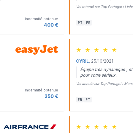
Vol retardé sur Tap Portugal › Li
Indemnité obtenue
PT
FR
400 €
★
★
★
★
★
CYRIL
, 25/10/2021
Équipe très dynamique , ef
pour votre sérieux.
Vol annulé sur Tap Portugal › Mars
Indemnité obtenue
250 €
FR
PT
★
★
★
★
★