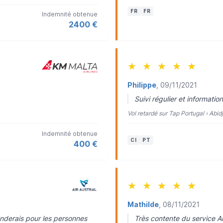
FR
FR
Indemnité obtenue
2400 €
★
★
★
★
★
Philippe
, 09/11/2021
Suivi régulier et information
Vol retardé sur Tap Portugal › Abi
Indemnité obtenue
CI
PT
400 €
★
★
★
★
★
Mathilde
, 08/11/2021
nderais pour les personnes
Très contente du service Ai