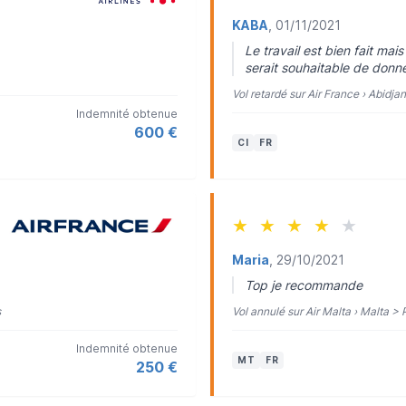
KABA
, 01/11/2021
Le travail est bien fait ma
serait souhaitable de donne
Vol retardé sur Air France › Abidja
Indemnité obtenue
600 €
CI
FR
★
★
★
★
★
Maria
, 29/10/2021
Top je recommande
s
Vol annulé sur Air Malta › Malta > 
Indemnité obtenue
MT
FR
250 €