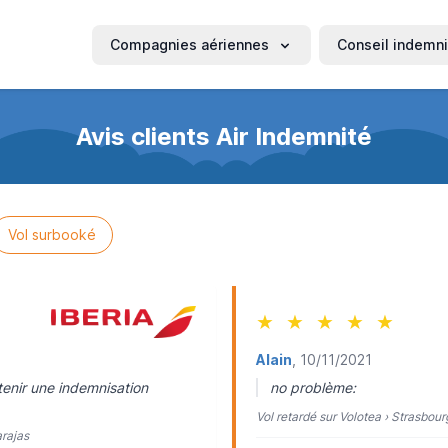
Compagnies aériennes
Conseil indemni
Avis clients Air Indemnité
Vol surbooké
★
★
★
★
★
Alain
, 10/11/2021
tenir une indemnisation
no problème:
Vol retardé sur Volotea › Strasbour
arajas