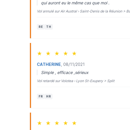
qui auront eu le même cas que moi .
Vol annulé sur Air Austral › Saint-Denis de la Réunion >
RE
TH
★
★
★
★
★
CATHERINE
, 08/11/2021
Simple , efficace ,sérieux
Vol retardé sur Volotea › Lyon St-Exupery > Split
FR
HR
★
★
★
★
★