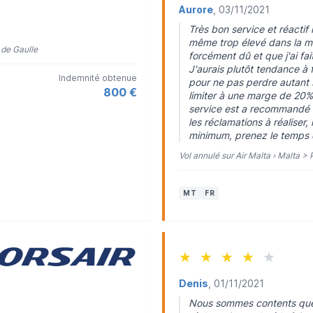
Aurore
, 03/11/2021
Très bon service et réacti
même trop élevé dans la me
 de Gaulle
forcément dû et que j'ai f
J'aurais plutôt tendance à 
Indemnité obtenue
pour ne pas perdre autant 
800 €
limiter à une marge de 20% 
service est a recommandé 
les réclamations à réaliser
minimum, prenez le temps d
Vol annulé sur Air Malta › Malta > 
MT
FR
★
★
★
★
★
Denis
, 01/11/2021
Nous sommes contents que 