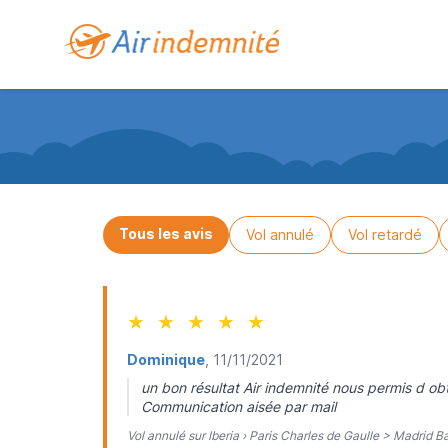
Tous les avis
Vol annulé
Vol retardé
★
★
★
★
★
Dominique
, 11/11/2021
un bon résultat Air indemnité nous permis d ob
Communication aisée par mail
Vol annulé sur Iberia › Paris Charles de Gaulle > Madrid B