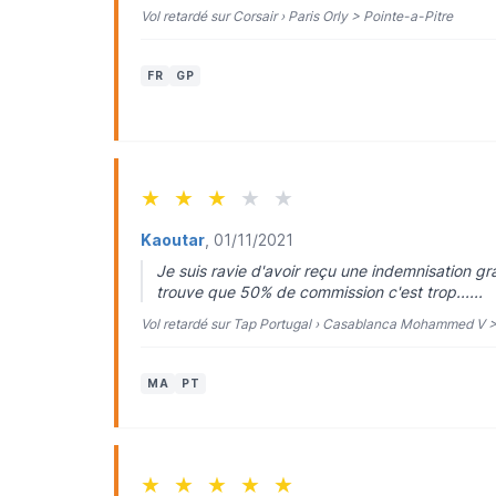
Vol retardé sur Corsair › Paris Orly > Pointe-a-Pitre
FR
GP
★
★
★
★
★
Kaoutar
, 01/11/2021
Je suis ravie d'avoir reçu une indemnisation gr
trouve que 50% de commission c'est trop......
Vol retardé sur Tap Portugal › Casablanca Mohammed V 
MA
PT
★
★
★
★
★