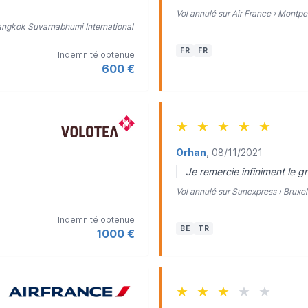
Vol annulé sur Air France › Montpe
 Bangkok Suvarnabhumi International
FR
FR
Indemnité obtenue
600 €
★
★
★
★
★
Orhan
, 08/11/2021
Je remercie infiniment le g
Vol annulé sur Sunexpress › Bruxe
Indemnité obtenue
BE
TR
1000 €
★
★
★
★
★