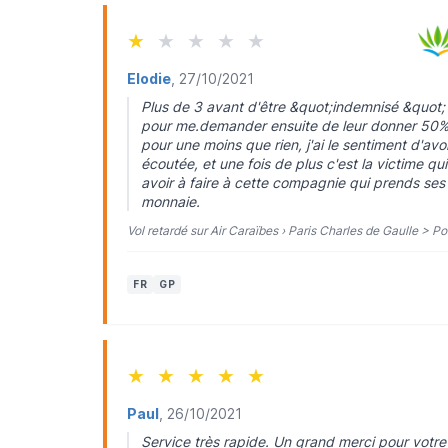
★
★
★
★
★
Elodie
, 27/10/2021
Plus de 3 avant d'être &quot;indemnisé &quot; s
pour me.demander ensuite de leur donner 50% d
pour une moins que rien, j'ai le sentiment d'avoi
écoutée, et une fois de plus c'est la victime qui
avoir à faire à cette compagnie qui prends ses 
monnaie.
Vol retardé sur Air Caraïbes › Paris Charles de Gaulle > Po
FR
GP
★
★
★
★
★
Paul
, 26/10/2021
Service très rapide. Un grand merci pour votre