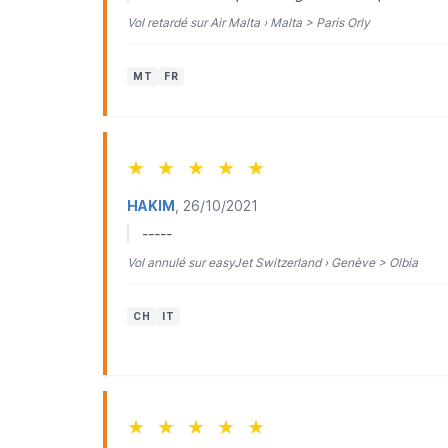
Vol retardé sur Air Malta › Malta > Paris Orly
MT
FR
★
★
★
★
★
HAKIM
, 26/10/2021
-----
Vol annulé sur easyJet Switzerland › Genève > Olbia
CH
IT
★
★
★
★
★