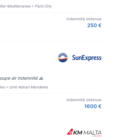
llier Mediterranee > Paris Orly
Indemnité obtenue
250 €
roupe air indemnité 🙏
lles > Izmir Adnan Menderes
Indemnité obtenue
1600 €