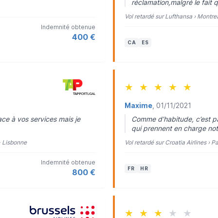
réclamation,malgré le fait
Vol retardé sur Lufthansa › Montrea
Indemnité obtenue
400 €
CA
ES
★
★
★
★
★
Maxime
, 01/11/2021
ace à vos services mais je
Comme d’habitude, c’est p
qui prennent en charge notr
> Lisbonne
Vol retardé sur Croatia Airlines › P
Indemnité obtenue
FR
HR
800 €
★
★
★
★
★