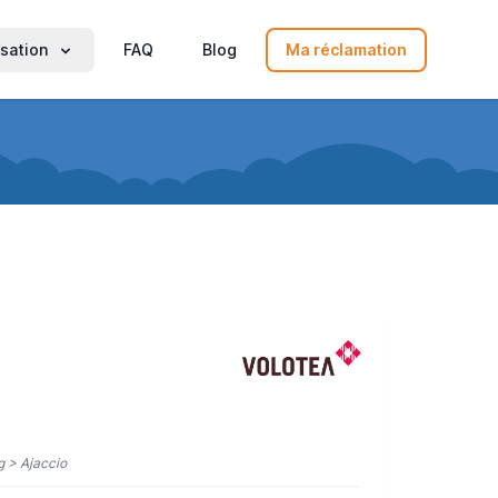
sation
FAQ
Blog
Ma réclamation
g > Ajaccio